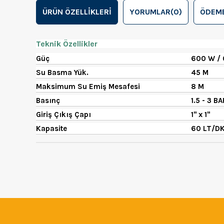
ÜRÜN ÖZELLIKLERI
YORUMLAR
(0)
ÖDEME
Teknik Özellikler
Güç
600 W / 
Su Basma Yük.
45 M
Maksimum Su Emiş Mesafesi
8 M
Basınç
1.5 - 3 BA
Giriş Çıkış Çapı
1" x 1"
Kapasite
60 LT/DK