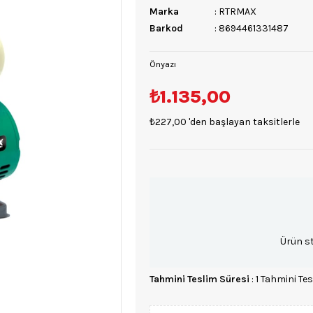
Marka
:
RTRMAX
Barkod
:
8694461331487
Önyazı
₺1.135,00
₺227,00
'den başlayan taksitlerle
Ürün s
Tahmini Teslim Süresi
:
1 Tahmini Tes