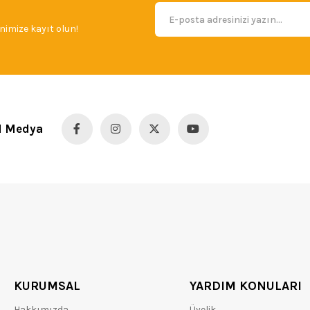
imize kayıt olun!
l Medya
KURUMSAL
YARDIM KONULARI
Hakkımızda
Üyelik