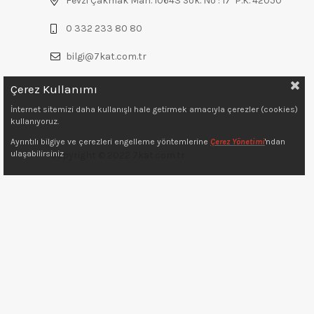
Fevzi Çakmak Mah. 10643 Sok. No : 17 P.K. 42050
0 332 233 80 80
bilgi@7kat.com.tr
Çerez Kullanımı
İnternet sitemizi daha kullanışlı hale getirmek amacıyla çerezler (cookies)
kullanıyoruz.
Ayrıntılı bilgiye ve çerezleri engelleme yöntemlerine
Çerez Yönetimi
'ndan
ulaşabilirsiniz
Copyright © 2022 7kat.com.tr