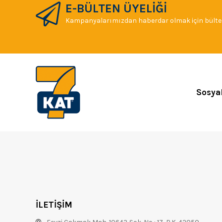
E-BÜLTEN ÜYELİĞİ
Kampanyalarımızdan haberdar olmak için bülten
Sosya
İLETİŞİM