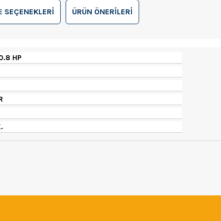
 SEÇENEKLERI
ÜRÜN ÖNERILERI
0.8 HP
R
.