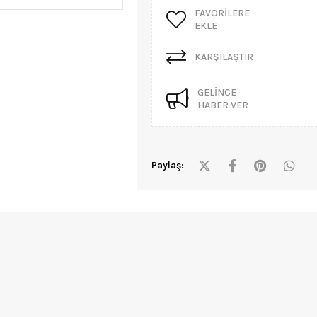
FAVORILERE
EKLE
KARŞILAŞTIR
GELINCE
HABER VER
Paylaş: