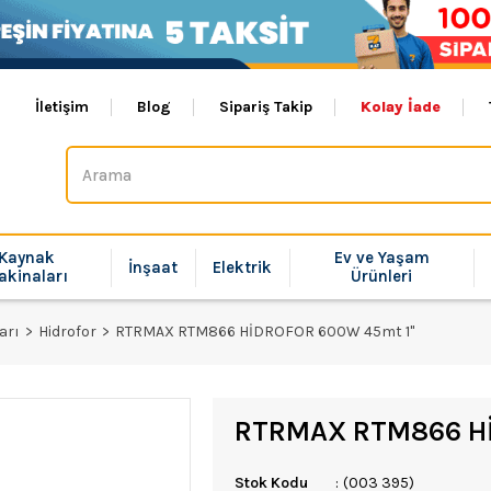
İletişim
Blog
Sipariş Takip
Kolay İade
Kaynak
Ev ve Yaşam
İnşaat
Elektrik
akinaları
Ürünleri
arı
Hidrofor
RTRMAX RTM866 HİDROFOR 600W 45mt 1''
RTRMAX RTM866 Hİ
Stok Kodu
(003 395)