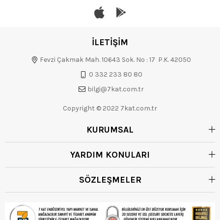
İLETİŞİM
Fevzi Çakmak Mah. 10643 Sok. No : 17 P.K. 42050
0 332 233 80 80
bilgi@7kat.com.tr
Copyright © 2022 7kat.com.tr
KURUMSAL
YARDIM KONULARI
SÖZLEŞMELER