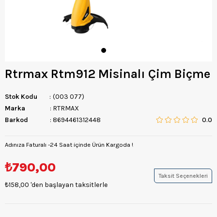
Rtrmax Rtm912 Misinalı Çim Biçme
Stok Kodu
(003 077)
Marka
:
RTRMAX
Barkod
:
8694461312448
0.0
Adınıza Faturalı -24 Saat içinde Ürün Kargoda !
₺790,00
Taksit Seçenekleri
₺158,00
'den başlayan taksitlerle