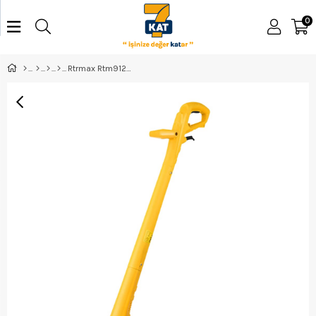
0
Rtrmax Rtm912 Misinalı Çim Biçme