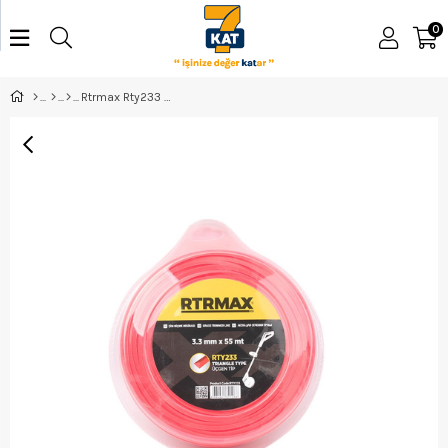
0
Rtrmax Rty233 Tırpan Misinası Kırmızı 3,3Mm*55Mt