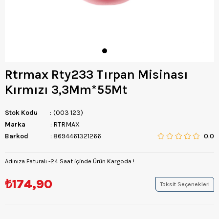
Rtrmax Rty233 Tırpan Misinası
Kırmızı 3,3Mm*55Mt
Stok Kodu
(003 123)
Marka
:
RTRMAX
Barkod
:
8694461321266
0.0
Adınıza Faturalı -24 Saat içinde Ürün Kargoda !
₺174,90
Taksit Seçenekleri