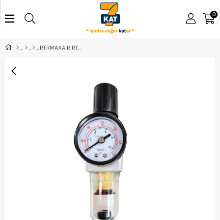
0
RTRMAXAIR RTA814 SU TUTUCU 1/4'' 15ML