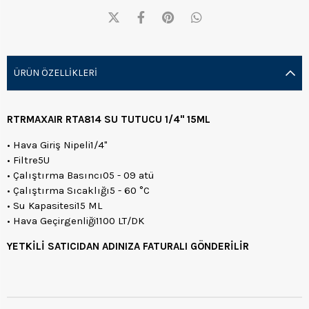
ÜRÜN ÖZELLIKLERI
RTRMAXAIR RTA814 SU TUTUCU 1/4" 15ML
• Hava Giriş Nipeli1/4"
• Filtre5U
• Çalıştırma Basıncı05 - 09 atü
• Çalıştırma Sıcaklığı5 - 60 °C
• Su Kapasitesi15 ML
• Hava Geçirgenliği1100 LT/DK
YETKİLİ SATICIDAN ADINIZA FATURALI GÖNDERİLİR