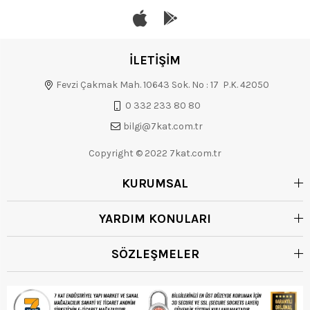
İLETİŞİM
Fevzi Çakmak Mah. 10643 Sok. No : 17 P.K. 42050
0 332 233 80 80
bilgi@7kat.com.tr
Copyright © 2022 7kat.com.tr
KURUMSAL
YARDIM KONULARI
SÖZLEŞMELER