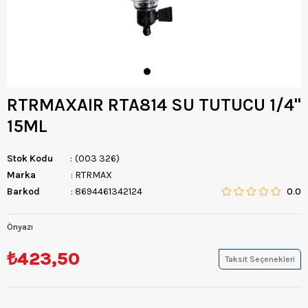
RTRMAXAIR RTA814 SU TUTUCU 1/4''
15ML
Stok Kodu
(003 326)
Marka
:
RTRMAX
Barkod
:
8694461342124
0.0
Önyazı
₺423,50
Taksit Seçenekleri