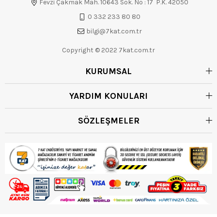
Fevzi Çakmak Mah. 10643 Sok. No : 17 P.K. 42050
0 332 233 80 80
bilgi@7kat.com.tr
Copyright © 2022 7kat.com.tr
KURUMSAL
YARDIM KONULARI
SÖZLEŞMELER