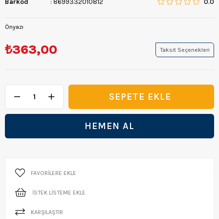
Barkod
:
8699332010812
0.0
Önyazı
₺363,00
Taksit Seçenekleri
FAVORILERE EKLE
İSTEK LISTEME EKLE
KARŞILAŞTIR