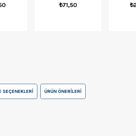
50
₺71,50
₺
 SEÇENEKLERI
ÜRÜN ÖNERILERI