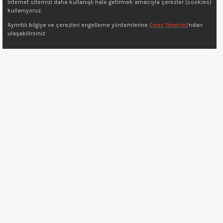
İnternet sitemizi daha kullanışlı hale getirmek amacıyla çerezler (cookies)
kullanıyoruz.
Copyright © 2022 7kat.com.tr
Ayrıntılı bilgiye ve çerezleri engelleme yöntemlerine
Çerez Yönetimi
'ndan
ulaşabilirsiniz