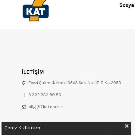
Sosya
İLETİŞİM
Fevzi Çakmak Mah. 10643 Sok. No : 17 P.K. 42050
0 332 233 80 80
bilgi@7kat.com.tr
Çerez Kullanımı