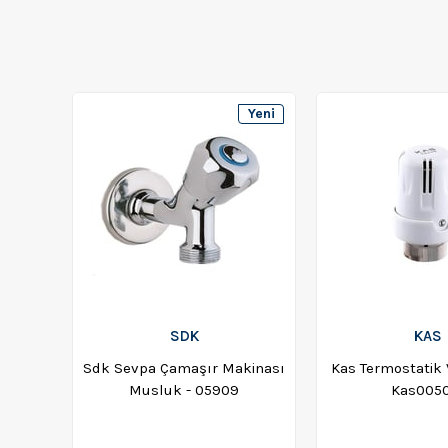
Yeni
Ürün
SDK
KAS
Sdk Sevpa Çamaşır Makinası
Kas Termostatik 
Musluk - 05909
Kas005