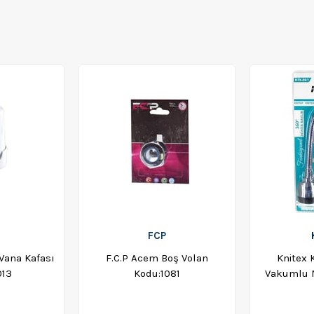
FCP
Vana Kafası
F.C.P Acem Boş Volan
Knitex 
013
Kodu:1081
Vakumlu M
HR