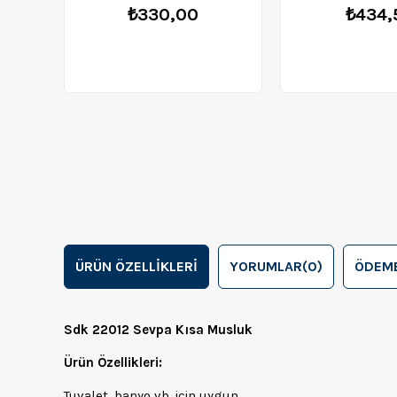
₺330,00
₺434,
ÜRÜN ÖZELLIKLERI
YORUMLAR
(0)
ÖDEME
Sdk 22012 Sevpa Kısa Musluk
Ürün Özellikleri:
Tuvalet, banyo vb. için uygun