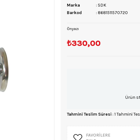
Marka
:
SDK
Barkod
:
8681511570720
Önyazı
₺330,00
Ürün s
Tahmini Teslim Süresi
:
1 Tahmini Tes
FAVORILERE