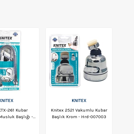
KNITEX
KNITEX
KTX-261 Kubar
Knitex 2521 Vakumlu Kubar
usluk Başlığı -
Başlık Krom - Hrd-007003
D-008711