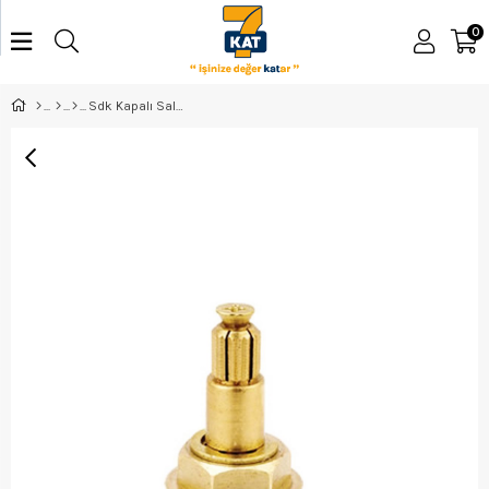
0
Sdk Kapalı Salmastra 07632