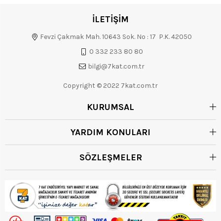
İLETİŞİM
Fevzi Çakmak Mah. 10643 Sok. No : 17 P.K. 42050
0 332 233 80 80
bilgi@7kat.com.tr
Copyright © 2022 7kat.com.tr
KURUMSAL
YARDIM KONULARI
SÖZLEŞMELER