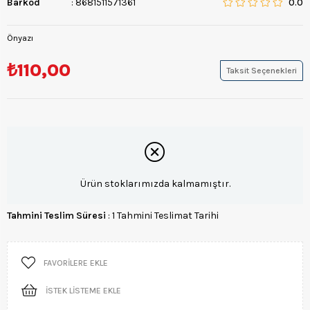
Barkod
:
8681511571361
0.0
Önyazı
₺110,00
Taksit Seçenekleri
Ürün stoklarımızda kalmamıştır.
Tahmini Teslim Süresi
:
1 Tahmini Teslimat Tarihi
FAVORILERE EKLE
İSTEK LISTEME EKLE