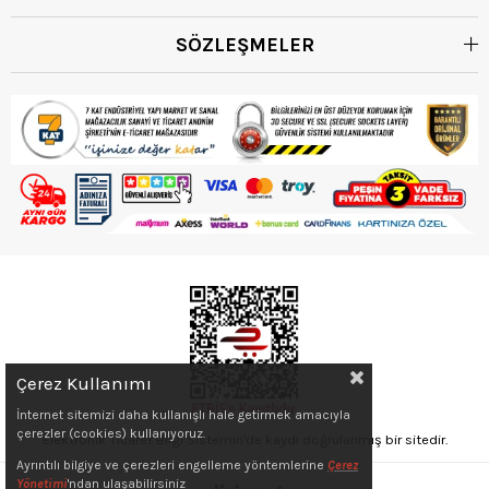
SÖZLEŞMELER
Çerez Kullanımı
İnternet sitemizi daha kullanışlı hale getirmek amacıyla
çerezler (cookies) kullanıyoruz.
Elektronik Ticaret Bilgi Sistemin'de kaydı doğrulanmış bir sitedir.
Ayrıntılı bilgiye ve çerezleri engelleme yöntemlerine
Çerez
Yönetimi
'ndan ulaşabilirsiniz