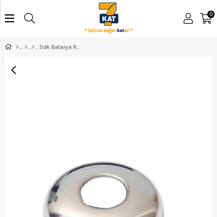
0
Sdk Batarya Rozeti 3/4'' - 07504