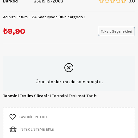
Barkod
:
8681511572868
0.0
Adınıza Faturalı -24 Saat içinde Ürün Kargoda !
₺9,90
Taksit Seçenekleri
Ürün stoklarımızda kalmamıştır.
Tahmini Teslim Süresi
:
1 Tahmini Teslimat Tarihi
FAVORILERE EKLE
İSTEK LISTEME EKLE