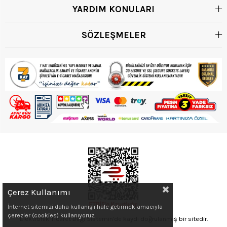
YARDIM KONULARI
SÖZLEŞMELER
Çerez Kullanımı
İnternet sitemizi daha kullanışlı hale getirmek amacıyla
çerezler (cookies) kullanıyoruz.
Elektronik Ticaret Bilgi Sistemin'de kaydı doğrulanmış bir sitedir.