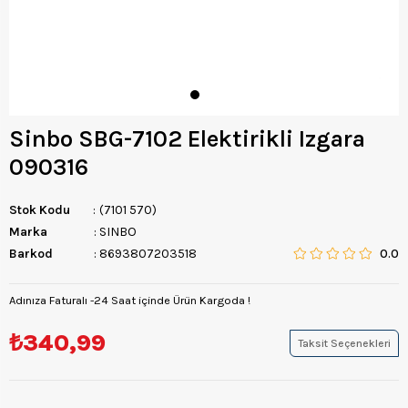
Sinbo SBG-7102 Elektirikli Izgara
090316
Stok Kodu
(7101 570)
Marka
:
SINBO
Barkod
:
8693807203518
0.0
Adınıza Faturalı -24 Saat içinde Ürün Kargoda !
₺340,99
Taksit Seçenekleri