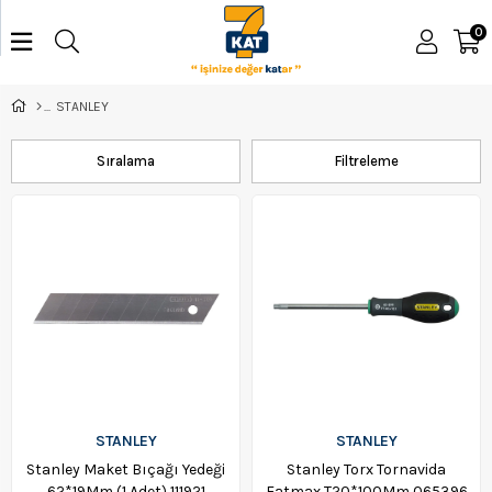
0
STANLEY
Sıralama
Filtreleme
STANLEY
STANLEY
Stanley Maket Bıçağı Yedeği
Stanley Torx Tornavida
62*19Mm (1 Adet) 111921
Fatmax T20*100Mm 065396