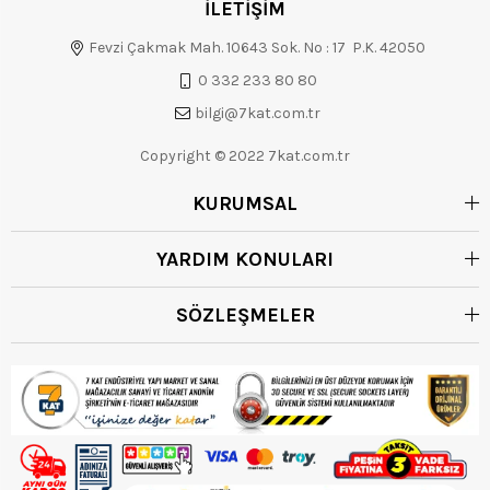
İLETİŞİM
Fevzi Çakmak Mah. 10643 Sok. No : 17 P.K. 42050
0 332 233 80 80
bilgi@7kat.com.tr
Copyright © 2022 7kat.com.tr
KURUMSAL
YARDIM KONULARI
SÖZLEŞMELER