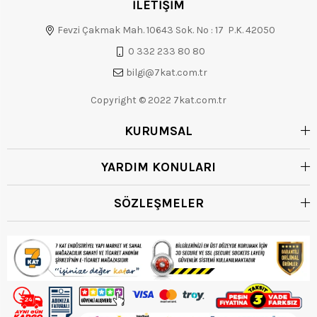
İLETİŞİM
Fevzi Çakmak Mah. 10643 Sok. No : 17 P.K. 42050
0 332 233 80 80
bilgi@7kat.com.tr
Copyright © 2022 7kat.com.tr
KURUMSAL
YARDIM KONULARI
SÖZLEŞMELER