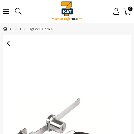
0
Ugr 225 Cam Kilidi