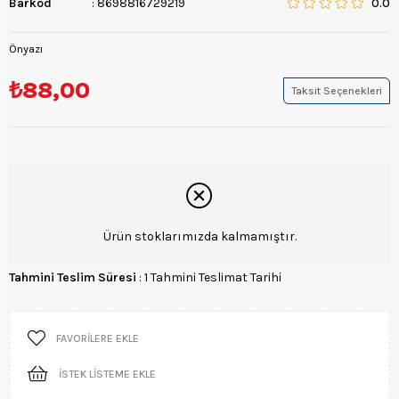
Barkod
:
8698816729219
0.0
Önyazı
₺88,00
Taksit Seçenekleri
Ürün stoklarımızda kalmamıştır.
Tahmini Teslim Süresi
:
1 Tahmini Teslimat Tarihi
FAVORILERE EKLE
İSTEK LISTEME EKLE