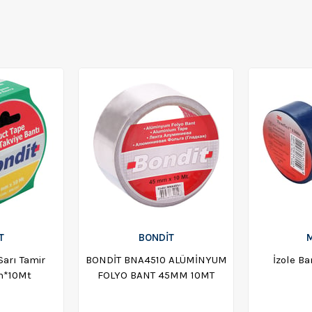
T
BONDIT
M
Sarı Tamir
BONDİT BNA4510 ALÜMİNYUM
İzole Ba
m*10Mt
FOLYO BANT 45MM 10MT