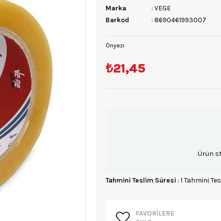
Marka
:
VEGE
Barkod
:
8690461993007
Önyazı
₺21,45
Ürün s
Tahmini Teslim Süresi
:
1 Tahmini Tes
FAVORILERE