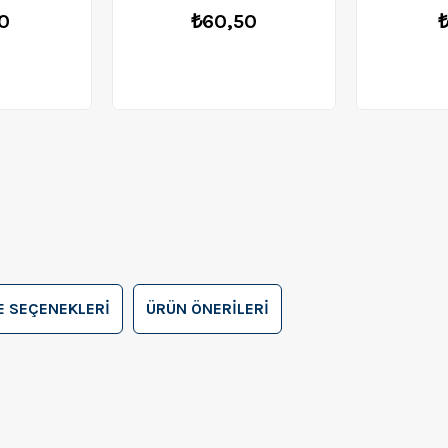
0
₺60,50
₺
 SEÇENEKLERI
ÜRÜN ÖNERILERI