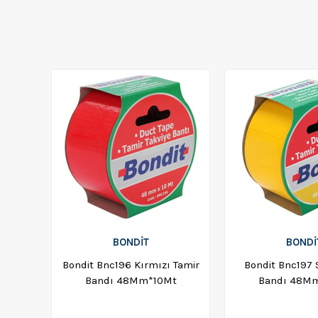
BONDIT
BONDI
Bondit Bnc196 Kırmızı Tamir
Bondit Bnc197 
Bandı 48Mm*10Mt
Bandı 48M