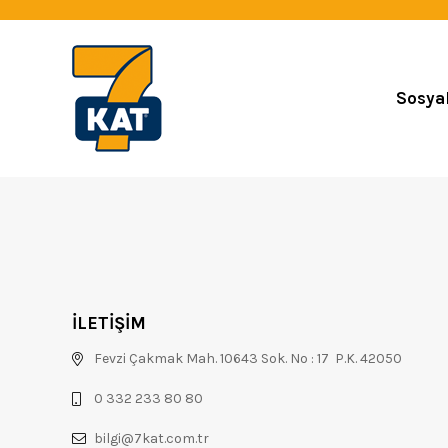
Sosya
İLETİŞİM
Fevzi Çakmak Mah. 10643 Sok. No : 17 P.K. 42050
0 332 233 80 80
bilgi@7kat.com.tr