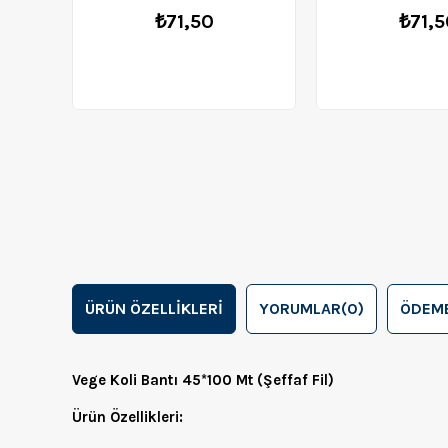
₺71,50
₺71,5
ÜRÜN ÖZELLIKLERI
YORUMLAR
(0)
ÖDEME
Vege Koli Bantı 45*100 Mt (Şeffaf Fil)
Ürün Özellikleri: