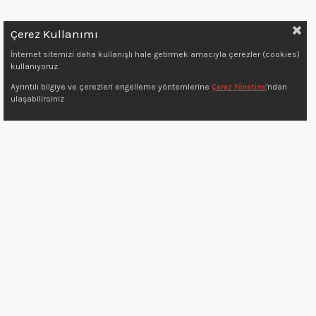
Çerez Kullanımı
İnternet sitemizi daha kullanışlı hale getirmek amacıyla çerezler (cookies)
kullanıyoruz.
Ayrıntılı bilgiye ve çerezleri engelleme yöntemlerine
Çerez Yönetimi
'ndan
Copyright © 2022 7kat.com.tr
ulaşabilirsiniz