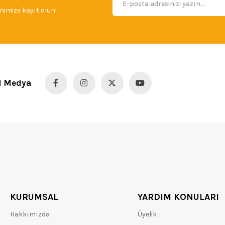
imize kayıt olun!
l Medya
KURUMSAL
YARDIM KONULARI
Hakkımızda
Üyelik