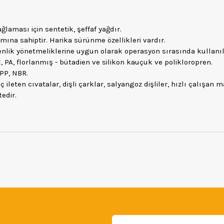
laması için sentetik, şeffaf yağdır.
a sahiptir. Harika sürünme özellikleri vardır.
venlik yönetmeliklerine uygun olarak operasyon sırasında kullanıla
, PA, florlanmış - bütadien ve silikon kauçuk ve polikloropren.
 PP, NBR.
en cıvatalar, dişli çarklar, salyangoz dişliler, hızlı çalışan maki
tedir.