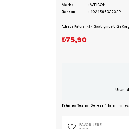
Marka
:
WEICON
Barkod
:
4024596027322
Adınıza Faturalı -24 Saat içinde Ürün Kar
₺75,90
Ürün s
Tahmini Teslim Süresi
:
1 Tahmini Tes
FAVORILERE