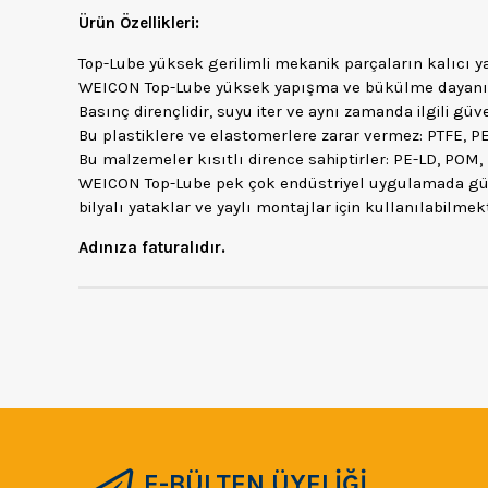
Ürün Özellikleri:
Top-Lube yüksek gerilimli mekanik parçaların kalıcı yağ
WEICON Top-Lube yüksek yapışma ve bükülme dayanımın
Basınç dirençlidir, suyu iter ve aynı zamanda ilgili gü
Bu plastiklere ve elastomerlere zarar vermez: PTFE, PE
Bu malzemeler kısıtlı dirence sahiptirler: PE-LD, POM,
WEICON Top-Lube pek çok endüstriyel uygulamada güç ilet
bilyalı yataklar ve yaylı montajlar için kullanılabilmek
Adınıza faturalıdır.
E-BÜLTEN ÜYELİĞİ