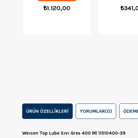
₺1.120,00
₺341,
ÜRÜN ÖZELLIKLERI
YORUMLAR
(0)
ÖDEME
Weıcon Top Lube Sıvı Gres 400 Ml 11510400-39