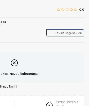
0.0
goda !
Taksit Seçenekleri
toklarımızda kalmamıştır.
limat Tarihi
İSTEK LISTEME