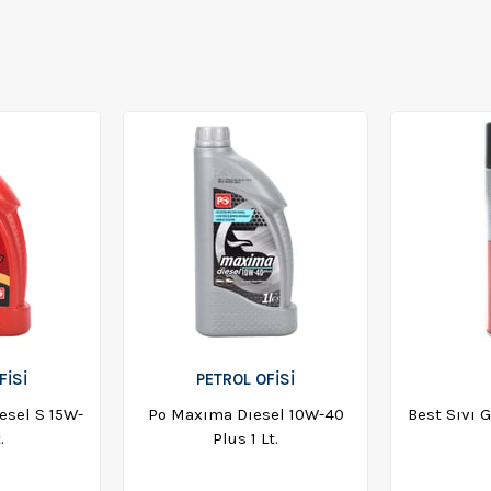
FISI
PETROL OFISI
esel S 15W-
Po Maxıma Dıesel 10W-40
Best Sıvı 
.
Plus 1 Lt.