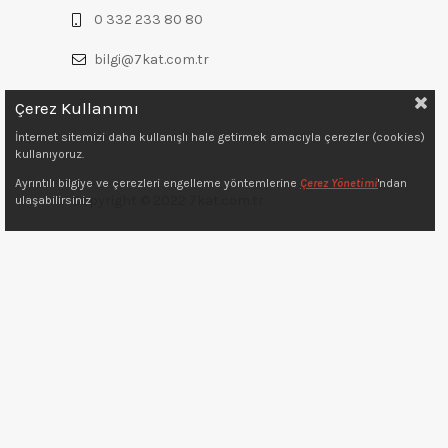
0 332 233 80 80
bilgi@7kat.com.tr
Çerez Kullanımı
İnternet sitemizi daha kullanışlı hale getirmek amacıyla çerezler (cookies)
kullanıyoruz.
Ayrıntılı bilgiye ve çerezleri engelleme yöntemlerine
Çerez Yönetimi
'ndan
Copyright © 2022 7kat.com.tr
ulaşabilirsiniz