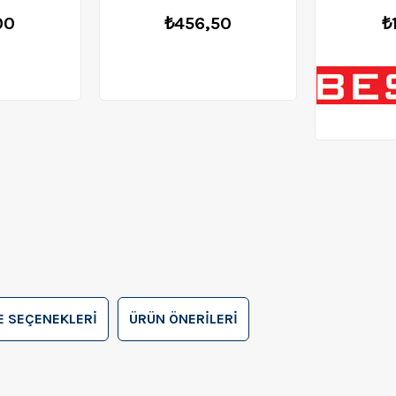
00
₺456,50
₺
 SEÇENEKLERI
ÜRÜN ÖNERILERI