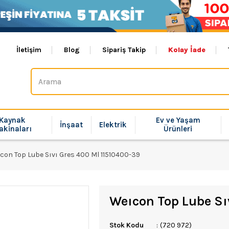
İletişim
Blog
Sipariş Takip
Kolay İade
Kaynak
Ev ve Yaşam
İnşaat
Elektrik
akinaları
Ürünleri
con Top Lube Sıvı Gres 400 Ml 11510400-39
Weıcon Top Lube Sı
Stok Kodu
(720 972)