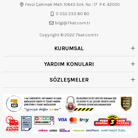
Fevzi Çakmak Mah. 10643 Sok. No : 17 P.K. 42050
0 332 233 80 80
bilgi@7kat.com.tr
Copyright © 2022 7kat.com.tr
KURUMSAL
YARDIM KONULARI
SÖZLEŞMELER