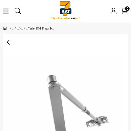
0
Yale 104 Kapı Hidroliği Gümüş No:4