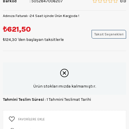
Barkod
:
5052847006207
0.0
Adınıza Faturalı -24 Saat içinde Ürün Kargoda !
₺621,50
Taksit Seçenekleri
₺124,30
'den başlayan taksitlerle
Ürün stoklarımızda kalmamıştır.
Tahmini Teslim Süresi
:
1 Tahmini Teslimat Tarihi
FAVORILERE EKLE