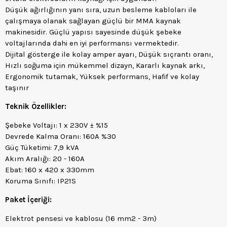
Düşük ağırlığının yanı sıra, uzun besleme kabloları ile
çalışmaya olanak sağlayan güçlü bir MMA kaynak
makinesidir. Güçlü yapısı sayesinde düşük şebeke
voltajlarında dahi en iyi performansı vermektedir.
Dijital gösterge ile kolay amper ayarı, Düşük sıçrantı oranı,
Hızlı soğuma için mükemmel dizayn, Kararlı kaynak arkı,
Ergonomik tutamak, Yüksek performans, Hafif ve kolay
taşınır
Teknik Özellikler:
Şebeke Voltajı: 1 x 230V ± %15
Devrede Kalma Oranı: 160A %30
Güç Tüketimi: 7,9 kVA
Akım Aralığı: 20 - 160A
Ebat: 160 x 420 x 330mm
Koruma Sınıfı: IP21S
Paket İçeriği:
Elektrot pensesi ve kablosu (16 mm2 - 3m)