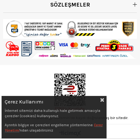
SÖZLEŞMELER
Çerez Kullanımı
İnternet sitemizi daha kullanışlı hale getirmek amacıyla
çerezler (cookies) kullanıyoruz.
Elektronik Ticaret Bilgi Sistemin'de kaydı doğrulanmış bir sitedir.
Ayrıntılı bilgiye ve çerezleri engelleme yöntemlerine
Çerez
Yönetimi
'ndan ulaşabilirsiniz