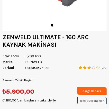
ZENWELD ULTIMATE - 160 ARC
KAYNAK MAKİNASI
Stok Kodu
(700 122)
Marka
:
ZENWELD
Barkod
:
8681511574109
3.0
Zenweld Yetkili Bayisi
₺5.900,00
Kargo Bedava
₺1.180,00
'den başlayan taksitlerle
Taksit Seçenekleri