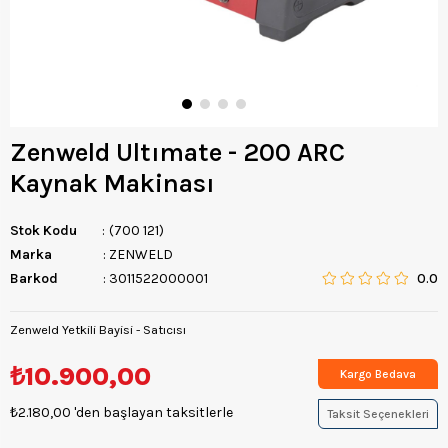
Zenweld Ultımate - 200 ARC
Kaynak Makinası
Stok Kodu
(700 121)
Marka
:
ZENWELD
Barkod
:
3011522000001
0.0
Zenweld Yetkili Bayisi - Satıcısı
₺10.900,00
Kargo Bedava
₺2.180,00
'den başlayan taksitlerle
Taksit Seçenekleri