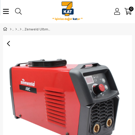
0
Zenweld Ultımate - 200 ARC Kaynak Makinası