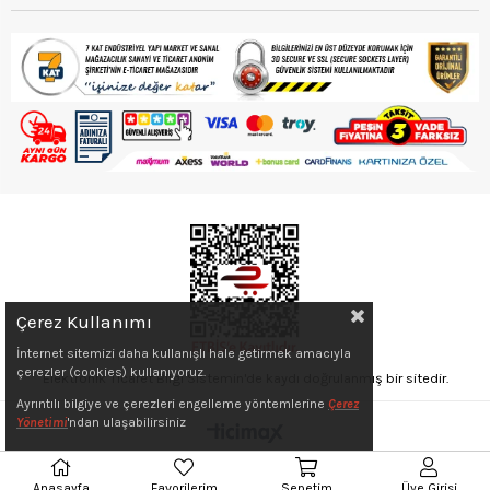
Çerez Kullanımı
İnternet sitemizi daha kullanışlı hale getirmek amacıyla
çerezler (cookies) kullanıyoruz.
Elektronik Ticaret Bilgi Sistemin'de kaydı doğrulanmış bir sitedir.
Ayrıntılı bilgiye ve çerezleri engelleme yöntemlerine
Çerez
Yönetimi
'ndan ulaşabilirsiniz
Anasayfa
Favorilerim
Sepetim
Üye Girişi