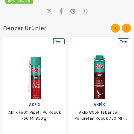
WhatsApp
Benzer Ürünler
Yeni
Yeni
Ürün
Ürün
AKFİX
AKFİX
Akfix Fa011 Pipetli Pu Köpük
Akfix 805P Tabancalı
750 Ml 850 gr
Poliüretan Köpük 750 Ml -
FA001