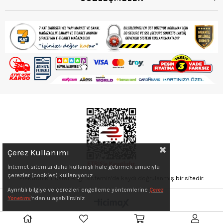
Çerez Kullanımı
İnternet sitemizi daha kullanışlı hale getirmek amacıyla
çerezler (cookies) kullanıyoruz.
Elektronik Ticaret Bilgi Sistemin'de kaydı doğrulanmış bir sitedir.
Ayrıntılı bilgiye ve çerezleri engelleme yöntemlerine
Çerez
Yönetimi
'ndan ulaşabilirsiniz