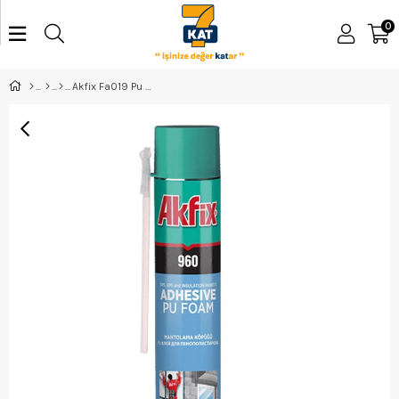
0
Akfix Fa019 Pu Mantolama Köpüğü 900 Gr.