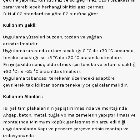
Çekme yapmaz. Küf tutmaz ve su geçirmez. Ozon tabakasına
zarar verebilecek herhangi bir itici gaz içermez.
DIN 4102 standardına göre B2 sınıfına girer.
Kullanım Şekli:
Uygulama yüzeyleri buzdan, tozdan ve yağdan
arındırılmalıdır.
Uygulama sırasında ortam sıcaklığı 0 °C ile +30 °C arasında,
teneke sıcaklığı ise +5 °C ile +30 °C arasında olmalıdır.
En iyi şekilde sonuç elde etmek için teneke ve ortam sıcaklığı
+20 °C ile +25 °C arasında olmalıdır.
Uygulama tabancası tenekenin üzerindeki adaptöre
çevrilerek takıldıktan sonra teneke iyice çalkalanmalıdır.
Kullanım Alanları:
Isı yalıtım plakalarının yapıştırılmasında ve montajında
Ahşap, beton, metal, tuğla vb malzemelerin yapıştırılması ve
montajında Minimum köpük genleşmesinin arzu edildiği
uygulamalarda Kapı ve pencere çerçevelerinin montajı ve
izolasyonunda