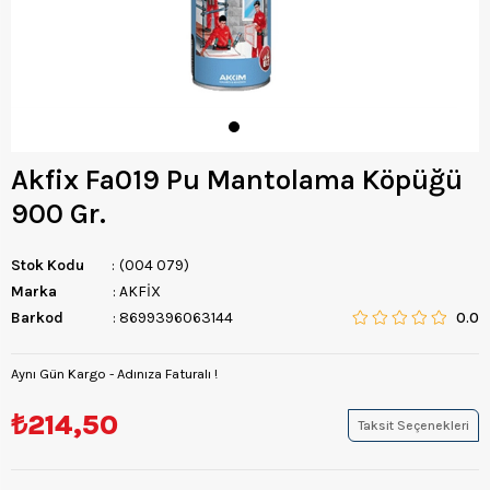
Akfix Fa019 Pu Mantolama Köpüğü
900 Gr.
Stok Kodu
(004 079)
Marka
:
AKFİX
Barkod
:
8699396063144
0.0
Aynı Gün Kargo - Adınıza Faturalı !
₺214,50
Taksit Seçenekleri