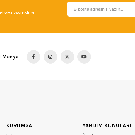
imize kayıt olun!
l Medya
KURUMSAL
YARDIM KONULARI