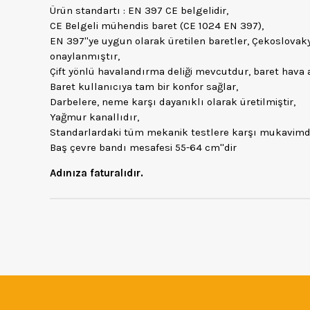
Ürün standartı : EN 397 CE belgelidir,
CE Belgeli mühendis baret (CE 1024 EN 397),
EN 397''ye uygun olarak üretilen baretler, Çekoslovak
onaylanmıştır,
Çift yönlü havalandırma deliği mevcutdur, baret hava a
Baret kullanıcıya tam bir konfor sağlar,
Darbelere, neme karşı dayanıklı olarak üretilmiştir,
Yağmur kanallıdır,
Standarlardaki tüm mekanik testlere karşı mukavimdi
Baş çevre bandı mesafesi 55-64 cm''dir
Adınıza faturalıdır.