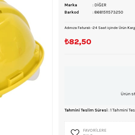
Marka
:
DİĞER
Barkod
:
8681511573250
Adınıza Faturalı -24 Saat içinde Ürün Kar
₺82,50
Ürün s
Tahmini Teslim Süresi
:
1 Tahmini Tes
FAVORILERE