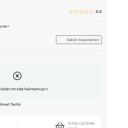
0.0
goda !
Taksit Seçenekleri
toklarımızda kalmamıştır.
limat Tarihi
İSTEK LISTEME