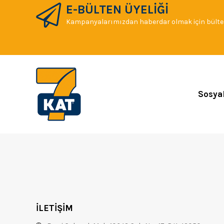
E-BÜLTEN ÜYELİĞİ
Kampanyalarımızdan haberdar olmak için bülten
Sosya
İLETİŞİM