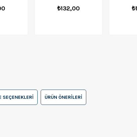
00
₺132,00
₺
 SEÇENEKLERI
ÜRÜN ÖNERILERI