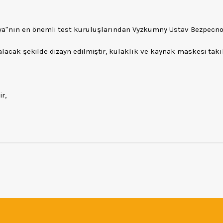
ya''nın en önemli test kuruluşlarından Vyzkumny Ustav Bezpecnos
lacak şekilde dizayn edilmiştir, kulaklık ve kaynak maskesi takıl
r,