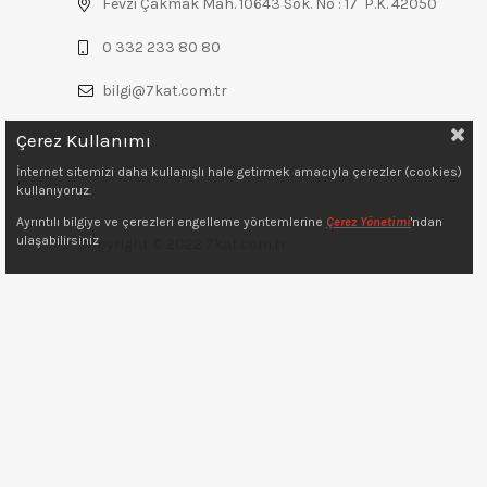
Fevzi Çakmak Mah. 10643 Sok. No : 17 P.K. 42050
0 332 233 80 80
bilgi@7kat.com.tr
Çerez Kullanımı
İnternet sitemizi daha kullanışlı hale getirmek amacıyla çerezler (cookies)
kullanıyoruz.
Ayrıntılı bilgiye ve çerezleri engelleme yöntemlerine
Çerez Yönetimi
'ndan
ulaşabilirsiniz
Copyright © 2022 7kat.com.tr