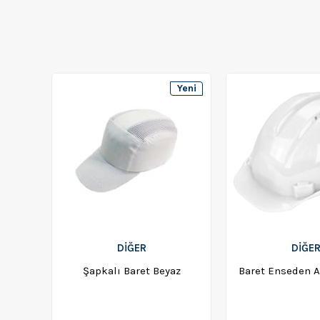
Yeni
Ürün
DİĞER
DİĞE
Şapkalı Baret Beyaz
Baret Enseden A