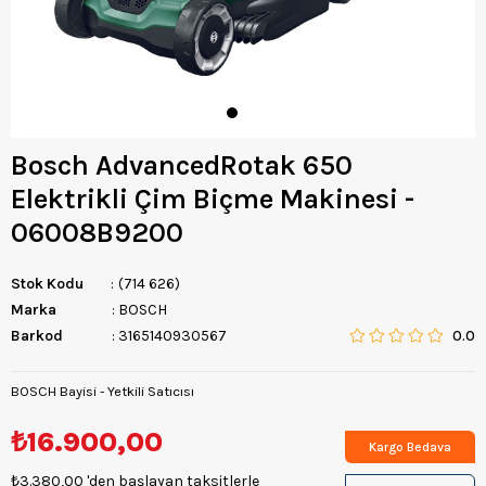
Bosch AdvancedRotak 650
Elektrikli Çim Biçme Makinesi -
06008B9200
Stok Kodu
(714 626)
Marka
:
BOSCH
Barkod
:
3165140930567
0.0
BOSCH Bayisi - Yetkili Satıcısı
₺16.900,00
Kargo Bedava
₺3.380,00
'den başlayan taksitlerle