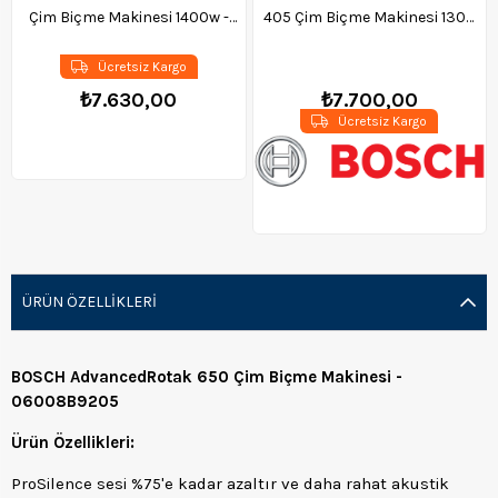
Çim Biçme Makinesi 1400w -
405 Çim Biçme Makinesi 1300
112660
W - 06008A6401
Ücretsiz Kargo
₺7.630,00
₺7.700,00
Ücretsiz Kargo
ÜRÜN ÖZELLIKLERI
BOSCH AdvancedRotak 650 Çim Biçme Makinesi -
06008B9205
Ürün Özellikleri:
ProSilence sesi %75'e kadar azaltır ve daha rahat akustik