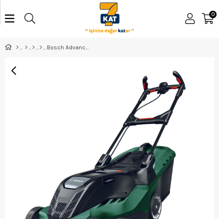
0
Bosch AdvancedRotak 650 Elektrikli Çim Biçme Makinesi - 06008B9200