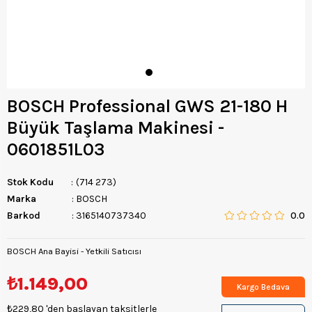
BOSCH Professional GWS 21-180 H
Büyük Taşlama Makinesi -
0601851L03
Stok Kodu
(714 273)
Marka
:
BOSCH
Barkod
:
3165140737340
0.0
BOSCH Ana Bayisi - Yetkili Satıcısı
₺1.149,00
Kargo Bedava
₺229,80
'den başlayan taksitlerle