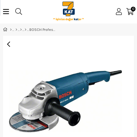
0
BOSCH Professional GWS 21-180 H Büyük Taşlama Makinesi - 0601851L03