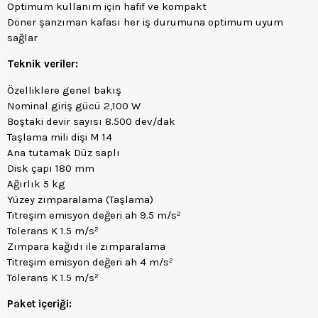
Optimum kullanım için hafif ve kompakt
Döner şanzıman kafası her iş durumuna optimum uyum
sağlar
Teknik veriler:
Özelliklere genel bakış
Nominal giriş gücü 2,100 W
Boştaki devir sayısı 8.500 dev/dak
Taşlama mili dişi M 14
Ana tutamak Düz saplı
Disk çapı 180 mm
Ağırlık 5 kg
Yüzey zımparalama (Taşlama)
Titreşim emisyon değeri ah 9.5 m/s²
Tolerans K 1.5 m/s²
Zımpara kağıdı ile zımparalama
Titreşim emisyon değeri ah 4 m/s²
Tolerans K 1.5 m/s²
Paket içeriği: