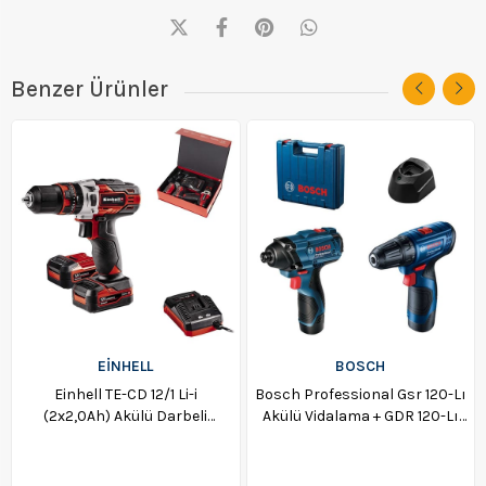
Benzer Ürünler
EİNHELL
BOSCH
Einhell TE-CD 12/1 Li-i
Bosch Professional Gsr 120-Lı
(2x2,0Ah) Akülü Darbeli
Akülü Vidalama + GDR 120-Lı
Matkap 4513890
Somun Sıkma Makinesi -
06019G8023