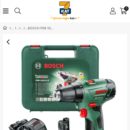
0
BOSCH PSR 10,8 LI- 2 ÇİFT AKÜLÜ VİDALAMA 2 AH