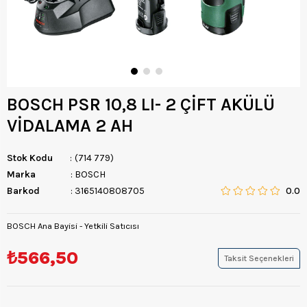
BOSCH PSR 10,8 LI- 2 ÇİFT AKÜLÜ
VİDALAMA 2 AH
Stok Kodu
(714 779)
Marka
:
BOSCH
Barkod
:
3165140808705
0.0
BOSCH Ana Bayisi - Yetkili Satıcısı
₺566,50
Taksit Seçenekleri