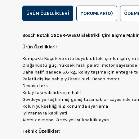
ÜRÜN ÖZELLIKLERI
YORUMLAR
(0)
ÖDEME
Bosch Rotak 320ER-WEEU Elektrikli Çim Biçme Mak
Ürün Özellikleri:
Kompakt: Küçük ve orta büyüklükteki çimler için çim 
Olağanüstü güç: Yüksek hızlı paletli motor sayesinde
Daha hafif: sadece 6,6 kg, kolay taşıma için entegre tu
Paletli dişliye sahip yüksek hızlı Bosch motor
Devasa tork
Kolay taşınabilirlik için hafif
Gövdeye yerleştirilmiş geniş tutamaklar sayesinde ra
Kolun yüksekliğini 2 konumda ayarlama
İyi manevra kabiliyeti
Aletsiz eksenel 3 seviyeli yükseklik ayarı
Teknik Özellikler: