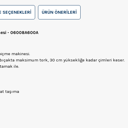
 SEÇENEKLERI
ÜRÜN ÖNERILERI
inesi - 06008A600A
biçme makinesi.
 bıçakta maksimum tork, 30 cm yüksekliğe kadar çimleri keser.
tamak ile.
hat taşıma