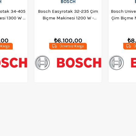
H
BOSCH
Rotak 34-405
Bosch Easyrotak 32-235 Çim
Bosch Unive
si 1300 W -
Biçme Makinesi 1200 W -
Çim Biçme 
401
06008A6303
Evakat 3*2
,00
₺6.100,00
₺8
 Kargo
Ücretsiz Kargo
Ü