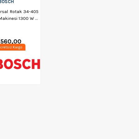
BOSCH
rsal Rotak 34-405
Makinesi 1300 W +
,5 Uzatma Kablosu
30mt
.560,00
cretsiz Kargo