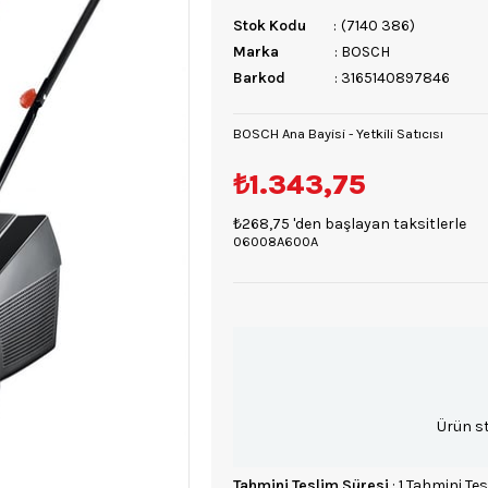
Stok Kodu
(7140 386)
Marka
:
BOSCH
Barkod
:
3165140897846
BOSCH Ana Bayisi - Yetkili Satıcısı
₺1.343,75
₺268,75
'den başlayan taksitlerle
06008A600A
Ürün s
Tahmini Teslim Süresi
:
1 Tahmini Tes