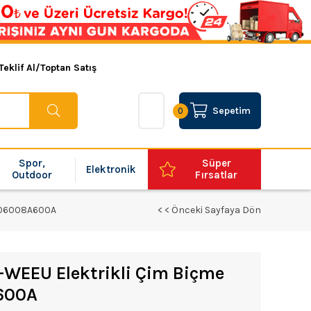
Teklif Al/Toptan Satış
Sepetim
0
Spor,
Süper
Elektronik
Outdoor
Fırsatlar
- 06008A600A
< < Önceki Sayfaya Dön
WEEU Elektrikli Çim Biçme
600A