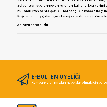
Saten ve Su bazlı boyalar ile düz satıhları kullanılan,
Solventten etkilenmeyen rulonun kullandıkça verimi a
Kullandıktan sonra çözücü herhangi bir madde ile yık
Köşe rulosu uygulamaya elverişsiz yerlerde çalışma ko
Adınıza faturalıdır.
E-BÜLTEN ÜYELİĞİ
Kampanyalarımızdan haberdar olmak için bülten