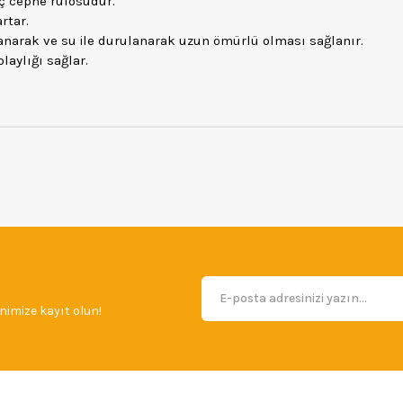
 iç cephe rulosudur.
rtar.
anarak ve su ile durulanarak uzun ömürlü olması sağlanır.
laylığı sağlar.
imize kayıt olun!