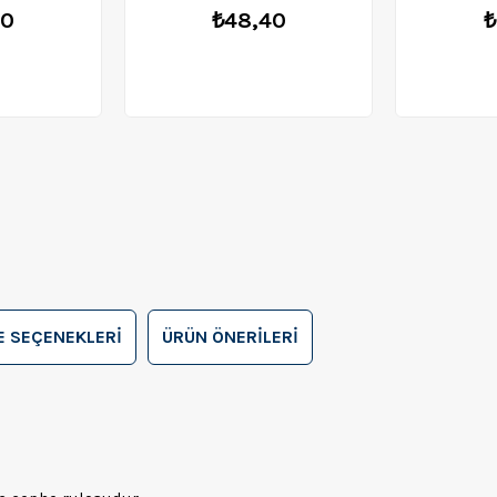
60
₺48,40
₺
 SEÇENEKLERI
ÜRÜN ÖNERILERI