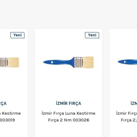
Yeni
Yeni
Ürün
Ürün
RÇA
İZMİR FIRÇA
İZ
a Kestirme
İzmir Fırça Luna Kestirme
İzmir Fır
 003019
Fırça 2 Nm 003026
Fırça 