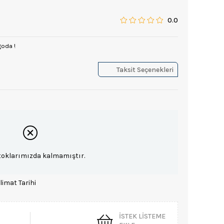
0.0
goda !
Taksit Seçenekleri
toklarımızda kalmamıştır.
limat Tarihi
İSTEK LISTEME