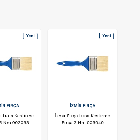
Yeni
Yeni
Ürün
Ürün
MİR FIRÇA
İZMİR FIRÇA
ça Luna Kestirme
İzmir Fırça Luna Kestirme
2,5 Nm 003033
Fırça 3 Nm 003040