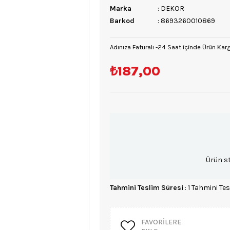
Marka
:
DEKOR
Barkod
:
8693260010869
Adınıza Faturalı -24 Saat içinde Ürün Kar
₺187,00
Ürün s
Tahmini Teslim Süresi
:
1 Tahmini Tes
FAVORILERE