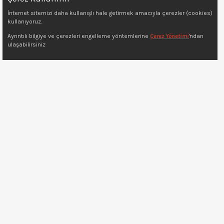
İnternet sitemizi daha kullanışlı hale getirmek amacıyla çerezler (cookies)
kullanıyoruz.
Copyright © 2022 7kat.com.tr
Ayrıntılı bilgiye ve çerezleri engelleme yöntemlerine
Çerez Yönetimi
'ndan
ulaşabilirsiniz