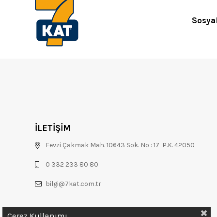
Sosya
İLETİŞİM
Fevzi Çakmak Mah. 10643 Sok. No : 17 P.K. 42050
0 332 233 80 80
bilgi@7kat.com.tr
Çerez Kullanımı