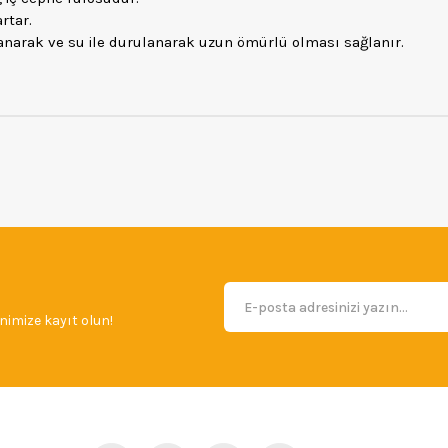
rtar.
anarak ve su ile durulanarak uzun ömürlü olması sağlanır.
imize kayıt olun!