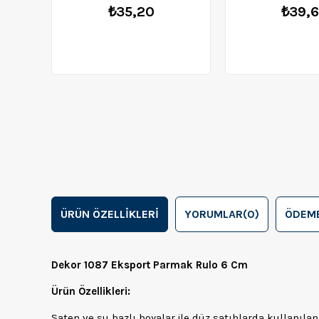
₺35,20
₺39,
ÜRÜN ÖZELLIKLERI
YORUMLAR
(0)
ÖDEME
Dekor 1087 Eksport Parmak Rulo 6 Cm
Ürün Özellikleri:
Saten ve su bazlı boyalar ile düz satıhlarda kullanılan