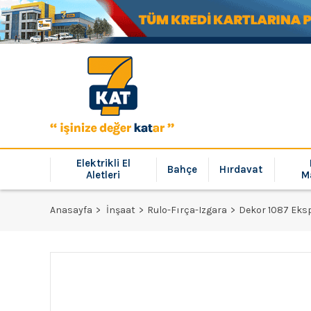
Elektrikli El
Bahçe
Hırdavat
Aletleri
M
Anasayfa
İnşaat
Rulo-Fırça-Izgara
Dekor 1087 Eks