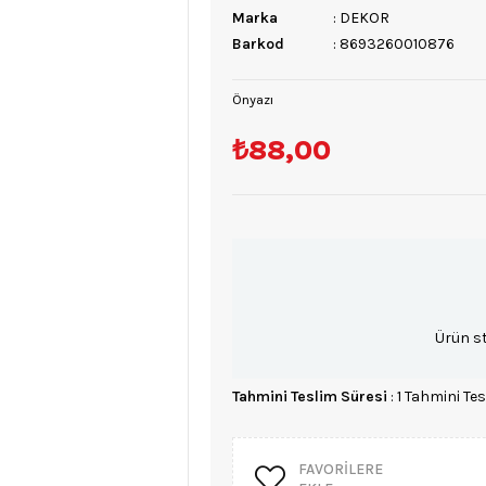
Marka
:
DEKOR
Barkod
:
8693260010876
Önyazı
₺88,00
Ürün s
Tahmini Teslim Süresi
:
1 Tahmini Tes
FAVORILERE