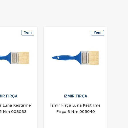
Yeni
Yeni
Ürün
Ürün
MİR FIRÇA
İZMİR FIRÇA
ça Luna Kestirme
İzmir Fırça Luna Kestirme
2,5 Nm 003033
Fırça 3 Nm 003040