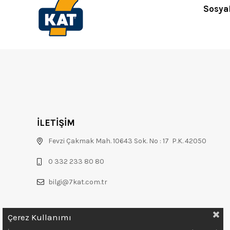
Sosya
İLETİŞİM
Fevzi Çakmak Mah. 10643 Sok. No : 17 P.K. 42050
0 332 233 80 80
bilgi@7kat.com.tr
Çerez Kullanımı