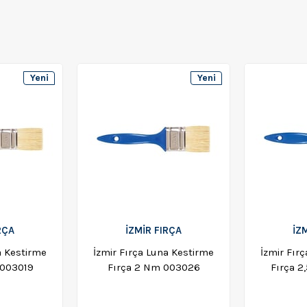
Yeni
Yeni
Ürün
Ürün
RÇA
İZMİR FIRÇA
İZ
a Kestirme
İzmir Fırça Luna Kestirme
İzmir Fır
 003019
Fırça 2 Nm 003026
Fırça 