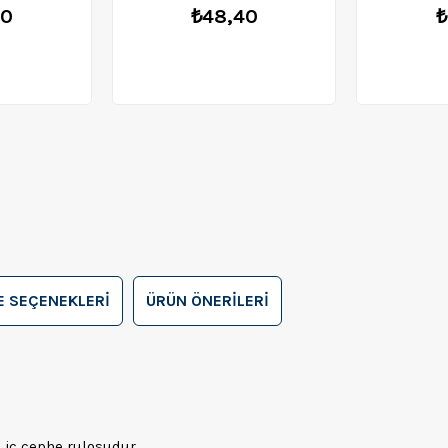
60
₺48,40
₺
 SEÇENEKLERI
ÜRÜN ÖNERILERI
, iç cephe rulosudur.