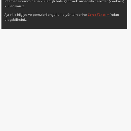
İnternet sitemizi daha kullanışlı hale getirmek amacıyla çerezler (cookies)
kullanıyoruz.
Copyright © 2022 7kat.com.tr
Ayrıntılı bilgiye ve çerezleri engelleme yöntemlerine
Çerez Yönetimi
'ndan
ulaşabilirsiniz