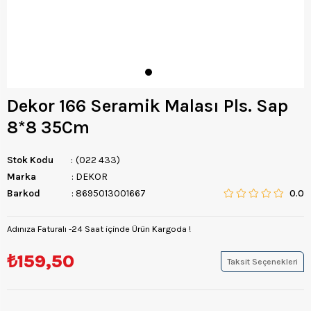
Dekor 166 Seramik Malası Pls. Sap
8*8 35Cm
Stok Kodu
(022 433)
Marka
:
DEKOR
Barkod
:
8695013001667
0.0
Adınıza Faturalı -24 Saat içinde Ürün Kargoda !
₺159,50
Taksit Seçenekleri