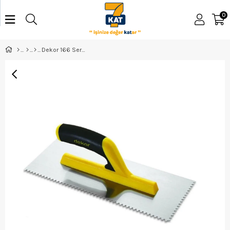
0
Dekor 166 Seramik Malası Pls. Sap 8*8 35Cm