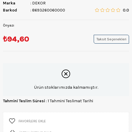
Marka
:
DEKOR
Barkod
:
8693260060000
0.0
Önyazı
₺94,60
Taksit Seçenekleri
Ürün stoklarımızda kalmamıştır.
Tahmini Teslim Süresi
:
1 Tahmini Teslimat Tarihi
FAVORILERE EKLE