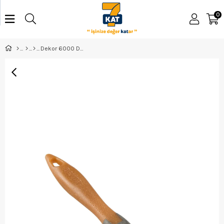
0
Dekor 6000 Doğal Kestirme Fırçası 20Mm