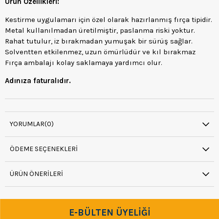
Ürün Özellikleri:
Kestirme uygulamarı için özel olarak hazırlanmış fırça tipidir.
Metal kullanılmadan üretilmiştir, paslanma riski yoktur.
Rahat tutulur, iz bırakmadan yumuşak bir sürüş sağlar.
Solventten etkilenmez, uzun ömürlüdür ve kıl bırakmaz
Fırça ambalajı kolay saklamaya yardımcı olur.
Adınıza faturalıdır.
YORUMLAR
(0)
ÖDEME SEÇENEKLERI
ÜRÜN ÖNERILERI
E-BÜLTEN ÜYELİĞİ