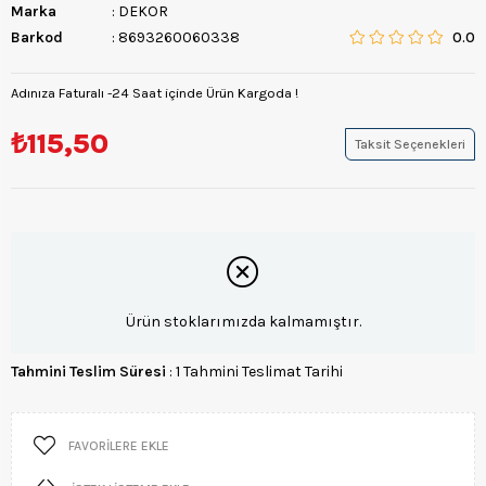
Marka
:
DEKOR
Barkod
:
8693260060338
0.0
Adınıza Faturalı -24 Saat içinde Ürün Kargoda !
₺115,50
Taksit Seçenekleri
Ürün stoklarımızda kalmamıştır.
Tahmini Teslim Süresi
:
1 Tahmini Teslimat Tarihi
FAVORILERE EKLE