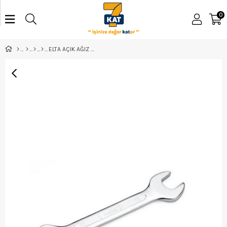
0
ELTA AÇIK AĞIZ ANAHTAR 12*13 - 0150011213