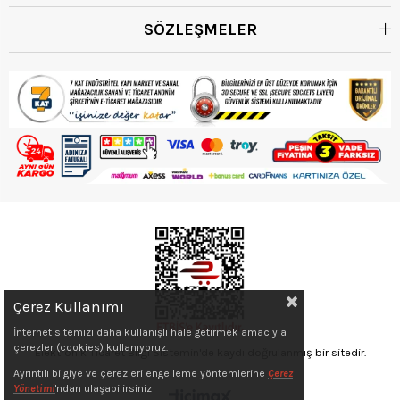
SÖZLEŞMELER
Çerez Kullanımı
İnternet sitemizi daha kullanışlı hale getirmek amacıyla
çerezler (cookies) kullanıyoruz.
Elektronik Ticaret Bilgi Sistemin'de kaydı doğrulanmış bir sitedir.
Ayrıntılı bilgiye ve çerezleri engelleme yöntemlerine
Çerez
Yönetimi
'ndan ulaşabilirsiniz