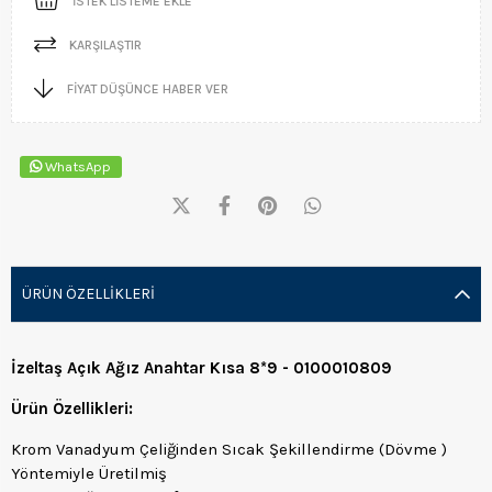
İSTEK LISTEME EKLE
KARŞILAŞTIR
FIYAT DÜŞÜNCE HABER VER
WhatsApp
ÜRÜN ÖZELLIKLERI
İzeltaş Açık Ağız Anahtar Kısa 8*9 - 0100010809
Ürün Özellikleri:
Krom Vanadyum Çeliğinden Sıcak Şekillendirme (Dövme )
Yöntemiyle Üretilmiş