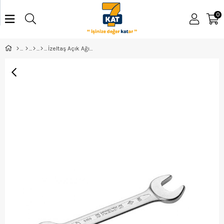
0
İzeltaş Açık Ağız Anahtar Kısa 8*9 - 0100010809