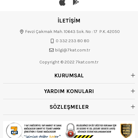
İLETİŞİM
Fevzi Çakmak Mah. 10643 Sok. No : 17 P.K. 42050
0 332 233 80 80
bilgi@7kat.com.tr
Copyright © 2022 7kat.com.tr
KURUMSAL
YARDIM KONULARI
SÖZLEŞMELER