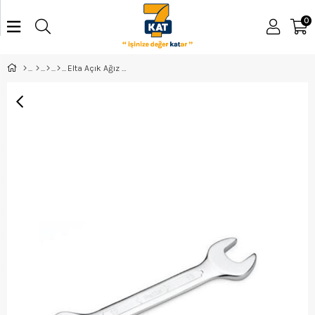
0
Elta Açık Ağız Anahtar 16*17 - 0150011617