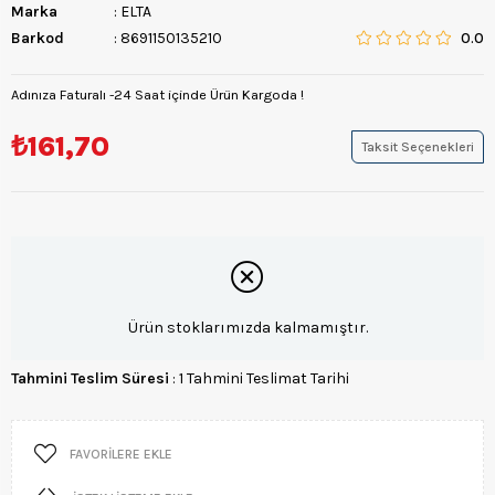
Marka
:
ELTA
Barkod
:
8691150135210
0.0
Adınıza Faturalı -24 Saat içinde Ürün Kargoda !
₺161,70
Taksit Seçenekleri
Ürün stoklarımızda kalmamıştır.
Tahmini Teslim Süresi
:
1 Tahmini Teslimat Tarihi
FAVORILERE EKLE