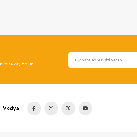
imize kayıt olun!
l Medya