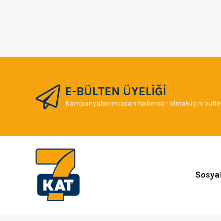
E-BÜLTEN ÜYELİĞİ
Kampanyalarımızdan haberdar olmak için bülten
Sosya