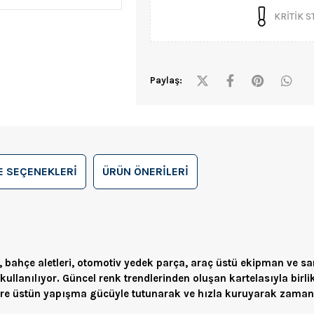
KRITIK 
Paylaş:
 SEÇENEKLERI
ÜRÜN ÖNERILERI
v, bahçe aletleri, otomotiv yedek parça, araç üstü ekipman ve sa
lanılıyor. Güncel renk trendlerinden oluşan kartelasıyla birli
ere üstün yapışma gücüyle tutunarak ve hızla kuruyarak zamand