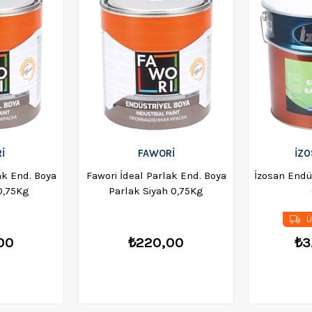
İ
FAWORİ
İZ0
ak End. Boya
Fawori İdeal Parlak End. Boya
İzosan Endü
0,75Kg
Parlak Siyah 0,75Kg
Ü
00
₺220,00
₺3