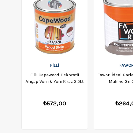
FİLLİ
FAWOR
Filli Capawood Dekoratif
Fawori İdeal Parl
Ahşap Vernik Yeni Kiraz 2,5Lt
Makine Gri 
₺572,00
₺264,