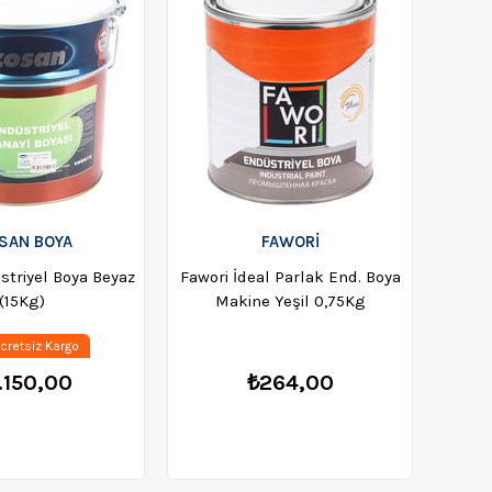
SAN BOYA
FAWORİ
striyel Boya Beyaz
Fawori İdeal Parlak End. Boya
Fawor
(15Kg)
Makine Yeşil 0,75Kg
cretsiz Kargo
.150,00
₺264,00