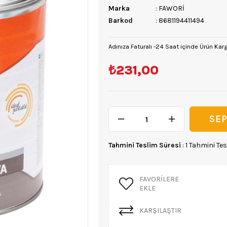
Marka
:
FAWORİ
Barkod
:
8681194411494
Adınıza Faturalı -24 Saat içinde Ürün Kar
₺231,00
Tahmini Teslim Süresi
:
1 Tahmini Tes
FAVORILERE
EKLE
KARŞILAŞTIR