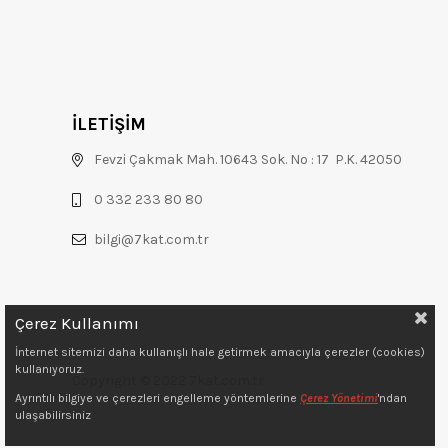
İLETİŞİM
Fevzi Çakmak Mah. 10643 Sok. No : 17 P.K. 42050
0 332 233 80 80
bilgi@7kat.com.tr
Çerez Kullanımı
İnternet sitemizi daha kullanışlı hale getirmek amacıyla çerezler (cookies)
kullanıyoruz.
Copyright © 2022 7kat.com.tr
Ayrıntılı bilgiye ve çerezleri engelleme yöntemlerine
Çerez Yönetimi
'ndan
ulaşabilirsiniz