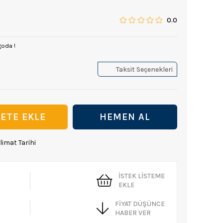
0.0
goda !
Taksit Seçenekleri
limat Tarihi
İSTEK LISTEME
EKLE
FIYAT DÜŞÜNCE
HABER VER