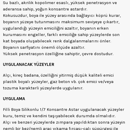
Su bazlı, akrilik kopolimer esaslı, yüksek penetrasyon ve
aderansa sahip, yoğun konsantre astardır.
Kokusuzdur, boya ile yüzey arasında bağlayıcı köprü kurar,
boyanın yüzeye tutunmasını maksimum seviyeye çıkartır,
uygulandığı yüzeyin emiciliğini azaltır, boyanın erken
kurumasını engeller, farklı emiciliğe sahip yüzeylerde son
kat boyada oluşabilecek renk dalgalanmalarını önler.
Boyanın sarfiyatını önemli ölçüde azaltır.
Yüksek penetrasyon özelliğine sahiptir, çevre dostudur.
UYGULANACAK YÜZEYLER
Alçı, kireç badana, özelliğini yitirmiş düşük kaliteli emici
plastik boyalı yüzeyler, gaz beton vb. çok emici ve/veya
tozuma karakterli yüzeylerde uygulanır.
UYGULAMA
Filli Boya Silikonlu 1/7 Konsantre Astar uygulanacak yüzeyler
kuru, temiz ve kendini taşıyabilecek durumda olmalıdır.
Alçı ve benzeri yüzeylerde zımpara yapıldıktan sonra yüzeyin
nemli bir bez/nemli araç yıkama fırçası-çalı süpürgesi ile