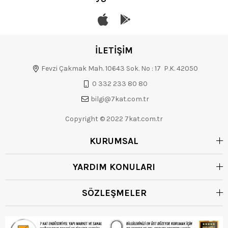
İLETİŞİM
Fevzi Çakmak Mah. 10643 Sok. No : 17 P.K. 42050
0 332 233 80 80
bilgi@7kat.com.tr
Copyright © 2022 7kat.com.tr
KURUMSAL
YARDIM KONULARI
SÖZLEŞMELER