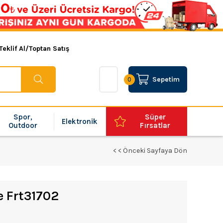
Teklif Al/Toptan Satış
Sepetim
0
Spor,
Süper
Elektronik
Outdoor
Fırsatlar
< < Önceki Sayfaya Dön
Te Frt31702