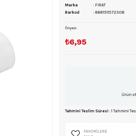
Marka
:
FIRAT
Barkod
:
8681511572308
Önyazı
₺6,95
Ürün s
Tahmini Teslim Süresi
:
1 Tahmini Tes
FAVORILERE