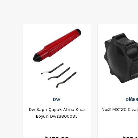
DW
DİĞE
Dw Saplı Çapak Alma Kısa
No:2 M8*20 Civat
Boyun Dwz3800095