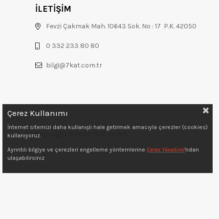
İLETİŞİM
Fevzi Çakmak Mah. 10643 Sok. No : 17 P.K. 42050
0 332 233 80 80
bilgi@7kat.com.tr
Çerez Kullanımı
İnternet sitemizi daha kullanışlı hale getirmek amacıyla çerezler (cookies)
Copyright © 2022 7kat.com.tr
kullanıyoruz.
Ayrıntılı bilgiye ve çerezleri engelleme yöntemlerine
Çerez Yönetimi
'ndan
ulaşabilirsiniz