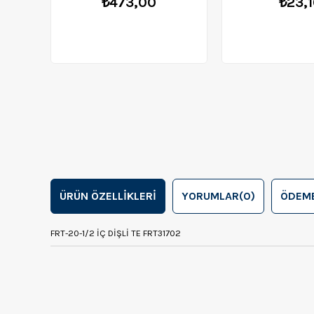
₺473,00
₺23,
ÜRÜN ÖZELLIKLERI
YORUMLAR
(0)
ÖDEME
FRT-20-1/2 İÇ DİŞLİ TE FRT31702