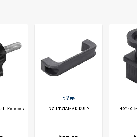
R
DİĞER
alı Kelebek
NO:1 TUTAMAK KULP
40*40 M