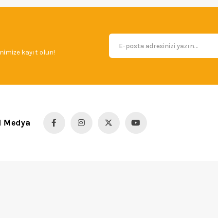
imize kayıt olun!
l Medya