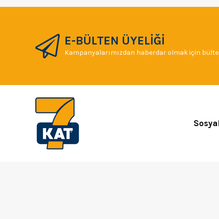
E-BÜLTEN ÜYELİĞİ
Kampanyalarımızdan haberdar olmak için bülten
Sosya