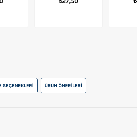
10
₺27,50
₺
 SEÇENEKLERI
ÜRÜN ÖNERILERI