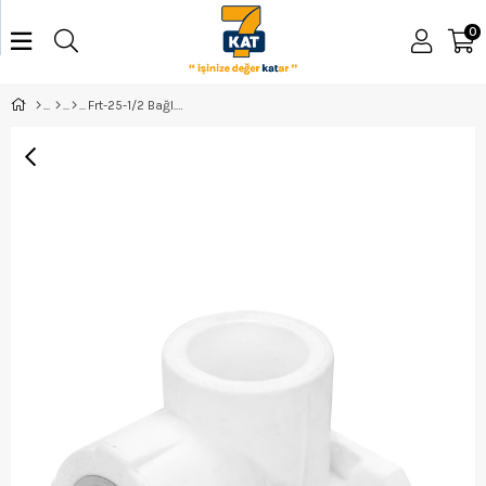
0
Frt-25-1/2 Bağl.İç Dişli Dirsek Frt31108