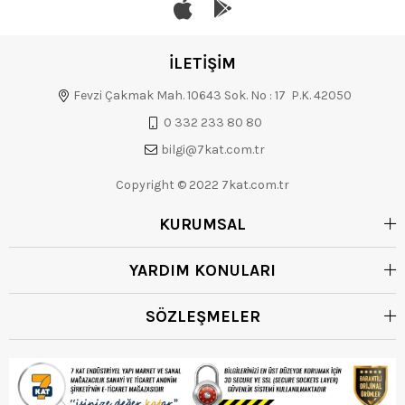
İLETİŞİM
Fevzi Çakmak Mah. 10643 Sok. No : 17 P.K. 42050
0 332 233 80 80
bilgi@7kat.com.tr
Copyright © 2022 7kat.com.tr
KURUMSAL
YARDIM KONULARI
SÖZLEŞMELER