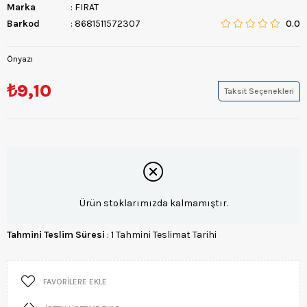
Marka
:
FIRAT
Barkod
:
8681511572307
0.0
Önyazı
₺9,10
Taksit Seçenekleri
Ürün stoklarımızda kalmamıştır.
Tahmini Teslim Süresi
:
1 Tahmini Teslimat Tarihi
FAVORILERE EKLE