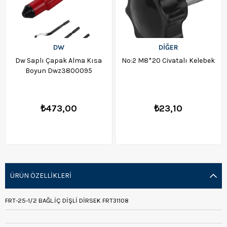
DW
DİĞER
Dw Saplı Çapak Alma Kısa
No:2 M8*20 Civatalı Kelebek
Boyun Dwz3800095
₺473,00
₺23,10
ÜRÜN ÖZELLIKLERI
FRT-25-1/2 BAĞL.İÇ DİŞLİ DİRSEK FRT31108