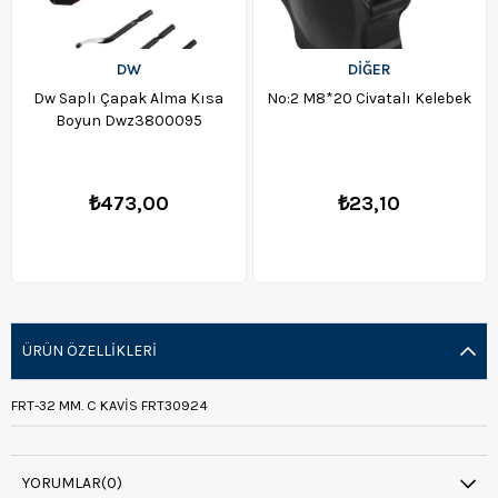
DW
DİĞER
Dw Saplı Çapak Alma Kısa
No:2 M8*20 Civatalı Kelebek
Boyun Dwz3800095
₺473,00
₺23,10
ÜRÜN ÖZELLIKLERI
FRT-32 MM. C KAVİS FRT30924
YORUMLAR
(0)