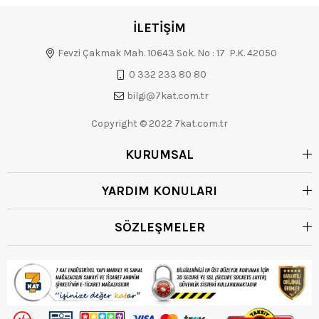
İLETİŞİM
Fevzi Çakmak Mah. 10643 Sok. No : 17 P.K. 42050
0 332 233 80 80
bilgi@7kat.com.tr
Copyright © 2022 7kat.com.tr
KURUMSAL
YARDIM KONULARI
SÖZLEŞMELER