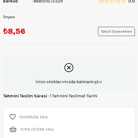
Barkod
:
8681511572329
0.0
Önyazı
₺8,56
Taksit Seçenekleri
Ürün stoklarımızda kalmamıştır.
Tahmini Teslim Süresi
:
1 Tahmini Teslimat Tarihi
FAVORILERE EKLE
İSTEK LISTEME EKLE