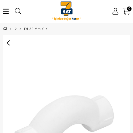
0
Frt-32 Mm. C Kavis Frt30924