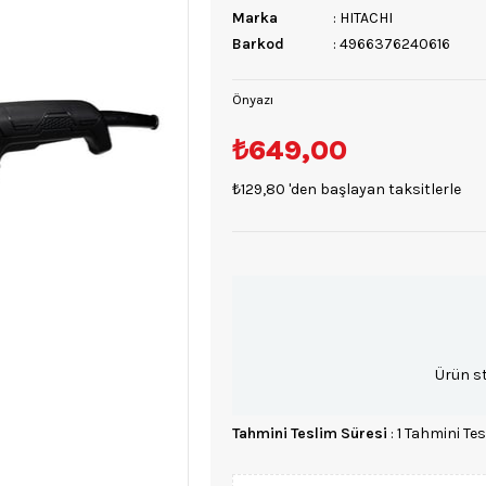
Marka
:
HITACHI
Barkod
:
4966376240616
Önyazı
₺649,00
₺129,80
'den başlayan taksitlerle
Ürün s
Tahmini Teslim Süresi
:
1 Tahmini Tes