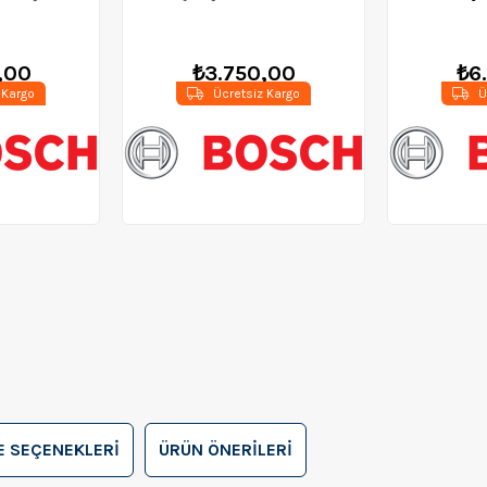
100
0601394000
900 W
06
,00
₺3.750,00
₺6
 Kargo
Ücretsiz Kargo
Ü
 SEÇENEKLERI
ÜRÜN ÖNERILERI