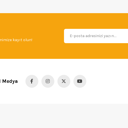
imize kayıt olun!
l Medya