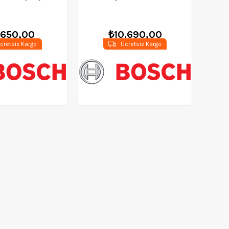
att 115 mm -
06017b9002
01396101
.650,00
₺10.690,00
cretsiz Kargo
Ücretsiz Kargo