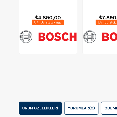
0601396006
06018c1
₺4.890,00
₺7.890
Ücretsiz Kargo
Ücretsiz
ÜRÜN ÖZELLIKLERI
YORUMLAR
(0)
ÖDEME