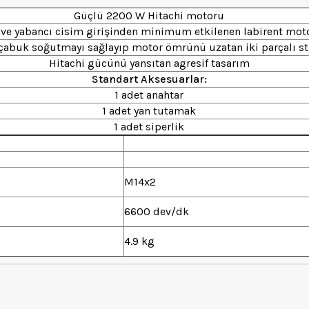
Güçlü 2200 W Hitachi motoru
 ve yabancı cisim girişinden minimum etkilenen labirent mot
çabuk soğutmayı sağlayıp motor ömrünü uzatan iki parçalı st
Hitachi gücünü yansıtan agresif tasarım
Standart Aksesuarlar:
1 adet anahtar
1 adet yan tutamak
1 adet siperlik
M14x2
6600 dev/dk
4.9 kg