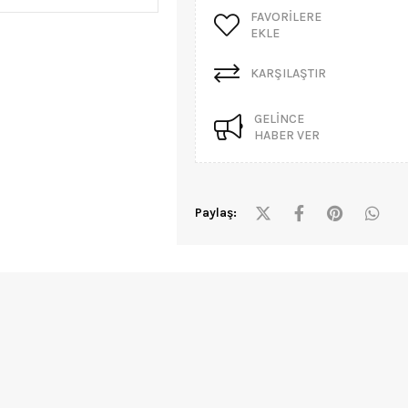
FAVORILERE
EKLE
KARŞILAŞTIR
GELINCE
HABER VER
Paylaş: