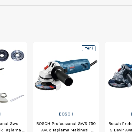
Yeni
Ürün
H
BOSCH
ional Gws
BOSCH Professional GWS 750
Bosch Profe
k Taşlama -
Avuç Taşlama Makinesi -
S Devir Ay