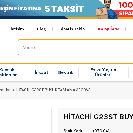
İletişim
Blog
Sipariş Takip
Kolay İade
Kaynak
Ev ve Yaşam
İnşaat
Elektrik
akinaları
Ürünleri
amalar
HİTACHİ G23ST BÜYÜK TAŞLAMA 2200W
HİTACHİ G23ST BÜ
Stok Kodu
(070 041)