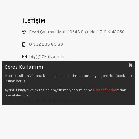
İLETİŞİM
Fevzi Çakmak Mah. 10643 Sok. No : 17 P.K. 42050
0 332 233 80 80
bilgi@7kat.com.tr
Çerez Kullanımı
İnternet sitemizi daha kullanışlı hale getirmek amacıyla çerezler (cookies)
kullanıyoruz.
Ayrıntılı bilgiye ve çerezleri engelleme yöntemlerine
Çerez Yönetimi
'ndan
ulaşabilirsiniz
Copyright © 2022 7kat.com.tr