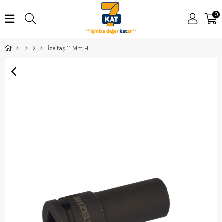
0
İzeltaş 11 Mm Havalı Derin Lokma Anahtar 1/2'' - 1108067011