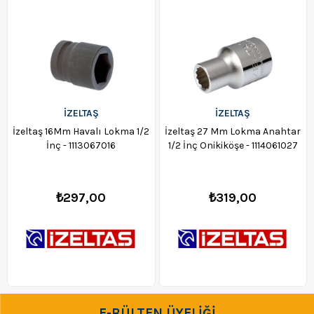
İZELTAŞ
İZELTAŞ
İzeltaş 16Mm Havalı Lokma 1/2
İzeltaş 27 Mm Lokma Anahtar
İnç - 1113067016
1/2 İnç Onikiköşe - 1114061027
₺297,00
₺319,00
E-BÜLTEN ÜYELİĞİ