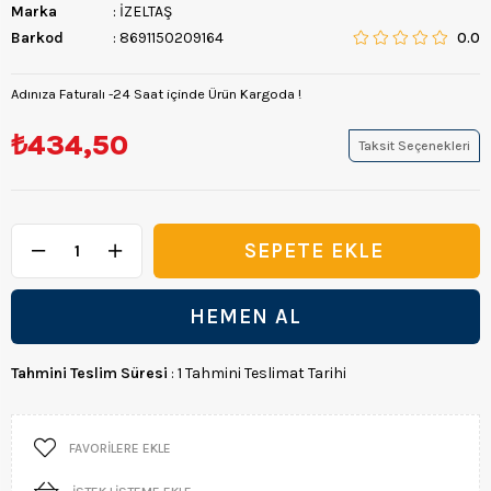
Marka
:
İZELTAŞ
Barkod
:
8691150209164
0.0
Adınıza Faturalı -24 Saat içinde Ürün Kargoda !
₺434,50
Taksit Seçenekleri
Tahmini Teslim Süresi
:
1 Tahmini Teslimat Tarihi
FAVORILERE EKLE