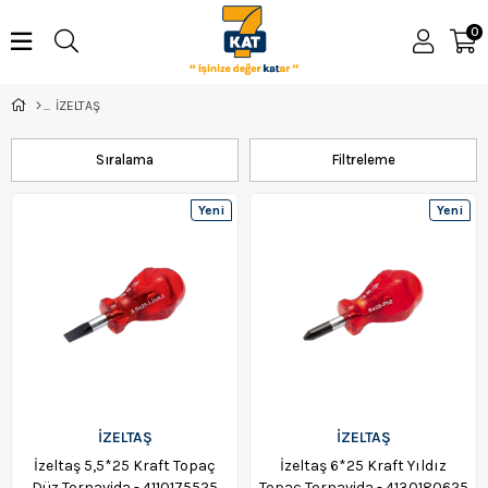
0
İZELTAŞ
Sıralama
Filtreleme
Yeni
Yeni
Ürün
Ürün
İZELTAŞ
İZELTAŞ
İzeltaş 5,5*25 Kraft Topaç
İzeltaş 6*25 Kraft Yıldız
Düz Tornavida - 4110175525
Topaç Tornavida - 4130180625