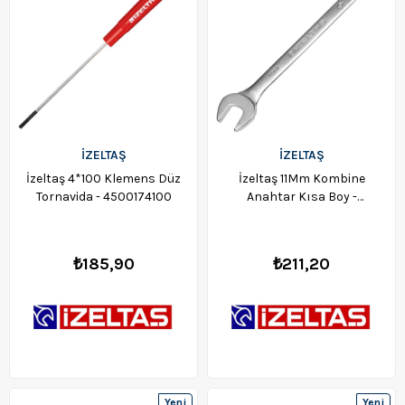
İZELTAŞ
İZELTAŞ
İzeltaş 4*100 Klemens Düz
İzeltaş 11Mm Kombine
Tornavida - 4500174100
Anahtar Kısa Boy -
0320020011
₺185,90
₺211,20
Yeni
Yeni