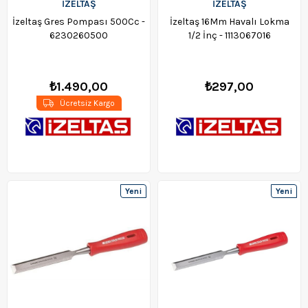
İZELTAŞ
İZELTAŞ
İzeltaş Gres Pompası 500Cc -
İzeltaş 16Mm Havalı Lokma
6230260500
1/2 İnç - 1113067016
₺1.490,00
₺297,00
Ücretsiz Kargo
Yeni
Yeni
Ürün
Ürün