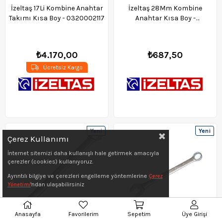
İzeltaş 17Li Kombine Anahtar
İzeltaş 28Mm Kombine
Takımı Kısa Boy - 0320002117
Anahtar Kısa Boy -
0320020028
₺4.170,00
₺687,50
Ücretsiz Kargo
Yeni
Yeni
Çerez Kullanımı
Ürün
Ürün
İnternet sitemizi daha kullanışlı hale getirmek amacıyla
çerezler (cookies) kullanıyoruz.
Ayrıntılı bilgiye ve çerezleri engelleme yöntemlerine
Çerez
Yönetimi
'ndan ulaşabilirsiniz
Anasayfa
Favorilerim
Sepetim
Üye Girişi