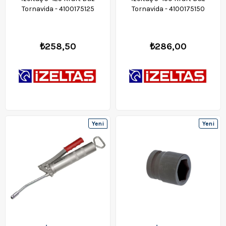
Tornavida - 4100175125
Tornavida - 4100175150
₺258,50
₺286,00
Yeni
Yeni
Ürün
Ürün