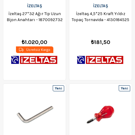
İZELTAŞ
İZELTAŞ
İzeltaş 27*32 Ağır Tip Uzun
İzeltaş 4,5*25 Kraft Yıldız
Bijon Anahtarı - 1870092732
Topaç Tornavida - 4130184525
₺1.020,00
₺181,50
Ücretsiz Kargo
Yeni
Yeni
Ürün
Ürün