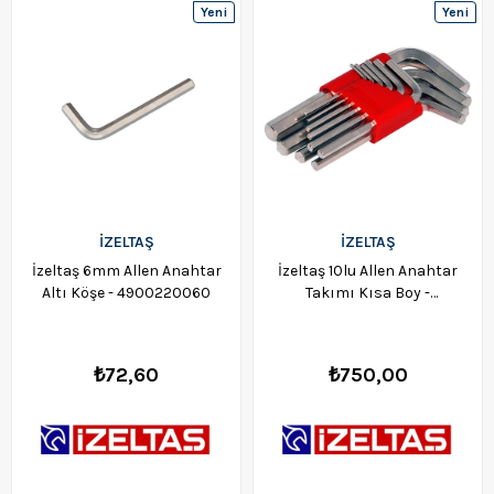
Yeni
Yeni
Ürün
Ürün
İZELTAŞ
İZELTAŞ
İzeltaş 6mm Allen Anahtar
İzeltaş 10lu Allen Anahtar
Altı Köşe - 4900220060
Takımı Kısa Boy -
4900003110
₺72,60
₺750,00