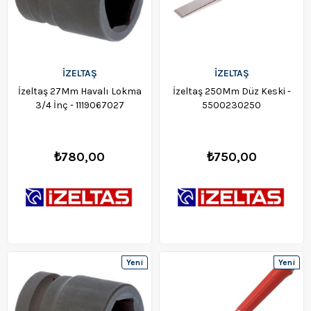
İZELTAŞ
İZELTAŞ
İzeltaş 27Mm Havalı Lokma
İzeltaş 250Mm Düz Keski -
3/4 İnç - 1119067027
5500230250
₺780,00
₺750,00
Yeni
Yeni
Ürün
Ürün