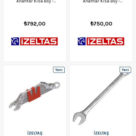
Anahtar Kısa Boy -
Anahtar Kısa Boy -
0320020030
0320020032
₺792,00
₺750,00
Yeni
Yeni
Ürün
Ürün
İZELTAŞ
İZELTAŞ