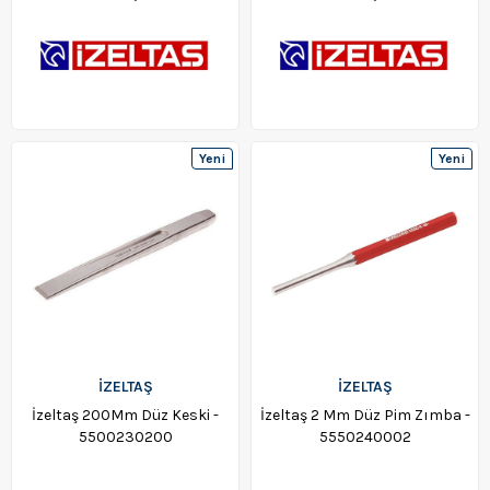
Yeni
Yeni
Ürün
Ürün
İZELTAŞ
İZELTAŞ
İzeltaş 200Mm Düz Keski -
İzeltaş 2 Mm Düz Pim Zımba -
5500230200
5550240002