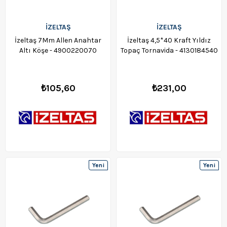
İZELTAŞ
İZELTAŞ
İzeltaş 7Mm Allen Anahtar
İzeltaş 4,5*40 Kraft Yıldız
Altı Köşe - 4900220070
Topaç Tornavida - 4130184540
₺105,60
₺231,00
Yeni
Yeni
Ürün
Ürün