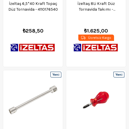
İzeltaş 6,5*40 Kraft Topaç
İzeltaş 8Li Kraft Düz
Düz Tornavida - 4110176540
Tornavida Takımı -
4100008108
₺258,50
₺1.625,00
Ücretsiz Kargo
Yeni
Yeni
Ürün
Ürün