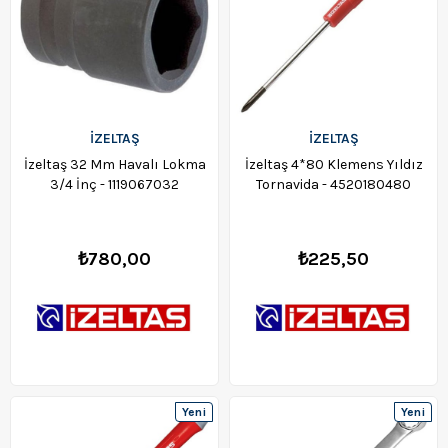
İZELTAŞ
İZELTAŞ
İzeltaş 32 Mm Havalı Lokma
İzeltaş 4*80 Klemens Yıldız
3/4 İnç - 1119067032
Tornavida - 4520180480
₺780,00
₺225,50
Yeni
Yeni
Ürün
Ürün