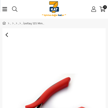
0
İzeltaş 125 Mm Elektronikçi Yuvarlak Uçlu Kargaburun - 3552140125