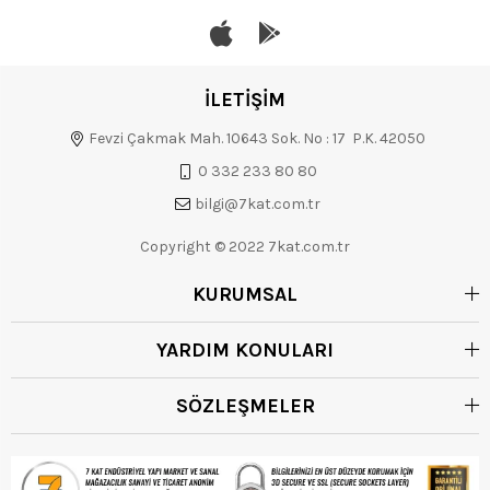
İLETİŞİM
Fevzi Çakmak Mah. 10643 Sok. No : 17 P.K. 42050
0 332 233 80 80
bilgi@7kat.com.tr
Copyright © 2022 7kat.com.tr
KURUMSAL
YARDIM KONULARI
SÖZLEŞMELER