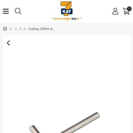
0
İzeltaş 12Mm Allen Anahtar Altı Köşe - 4900220120