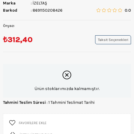
Marka
:
İZELTAŞ
Barkod
:
8691150208426
0.0
Önyazı
₺312,40
Taksit Seçenekleri
Ürün stoklarımızda kalmamıştır.
Tahmini Teslim Süresi
:
1 Tahmini Teslimat Tarihi
FAVORILERE EKLE