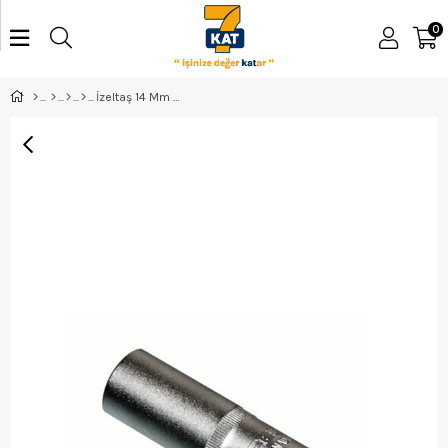
0
İzeltaş 14 Mm Derin Lokma Anahtar 1/2 İnç - 1108060014