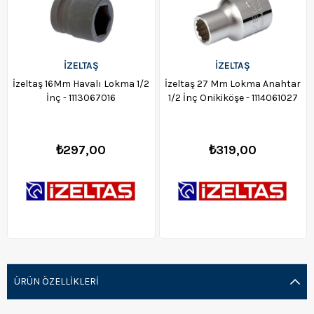
İZELTAŞ
İZELTAŞ
İzeltaş 16Mm Havalı Lokma 1/2
İzeltaş 27 Mm Lokma Anahtar
İnç - 1113067016
1/2 İnç Onikiköşe - 1114061027
₺297,00
₺319,00
ÜRÜN ÖZELLIKLERI