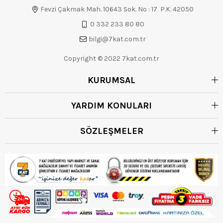
Fevzi Çakmak Mah. 10643 Sok. No : 17 P.K. 42050
0 332 233 80 80
bilgi@7kat.com.tr
Copyright © 2022 7kat.com.tr
KURUMSAL
YARDIM KONULARI
SÖZLEŞMELER