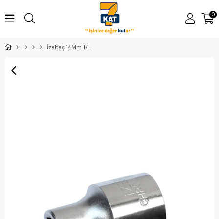
0
İzeltaş 14Mm 1/2Manyetik Lokma Anahtar - 1113063014