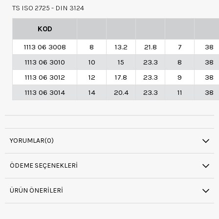
TS ISO 2725 - DIN 3124
KOD
1113 06 3008
8
13.2
21.8
7
38
1113 06 3010
10
15
23.3
8
38
1113 06 3012
12
17.8
23.3
9
38
1113 06 3014
14
20.4
23.3
11
38
YORUMLAR
(0)
ÖDEME SEÇENEKLERI
ÜRÜN ÖNERILERI