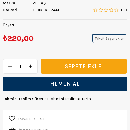
Marka
:
İZELTAŞ
Barkod
:
8691150227441
0.0
Önyazı
₺220,00
Taksit Seçenekleri
Tahmini Teslim Süresi
:
1 Tahmini Teslimat Tarihi
FAVORILERE EKLE