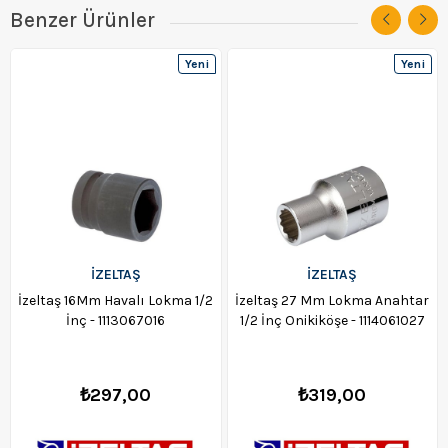
Benzer Ürünler
Yeni
Yeni
Ürün
Ürün
İZELTAŞ
İZELTAŞ
İzeltaş 16Mm Havalı Lokma 1/2
İzeltaş 27 Mm Lokma Anahtar
İnç - 1113067016
1/2 İnç Onikiköşe - 1114061027
₺297,00
₺319,00