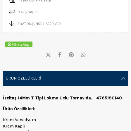
İSTEK LISTEME EKLE
KARŞILAŞTIR
FIYAT DÜŞÜNCE HABER VER
WhatsApp
ÜRÜN ÖZELLIKLERI
İzeltaş 14Mm T Tipi Lokma Uclu Tornavida. - 4765190140
Ürün Özellikleri:
Krom Vanadyum
Krom Kaplı