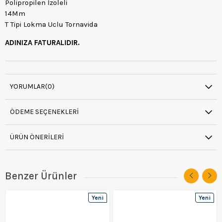
Polipropilen İzoleli
14Mm
T Tipi Lokma Uclu Tornavida
ADINIZA FATURALIDIR.
YORUMLAR
(0)
ÖDEME SEÇENEKLERI
ÜRÜN ÖNERILERI
Benzer Ürünler
Yeni
Yeni
Ürün
Ürün