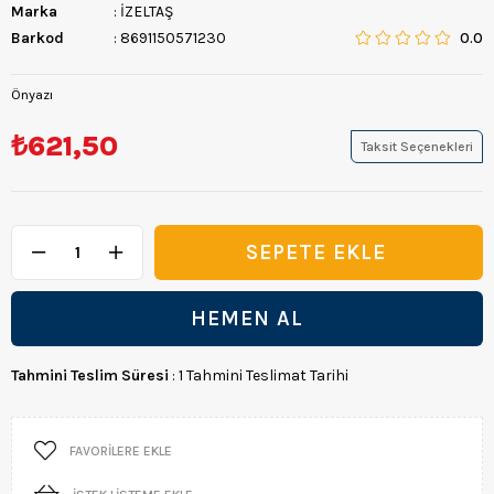
Marka
:
İZELTAŞ
Barkod
:
8691150571230
0.0
Önyazı
₺621,50
Taksit Seçenekleri
Tahmini Teslim Süresi
:
1 Tahmini Teslimat Tarihi
FAVORILERE EKLE