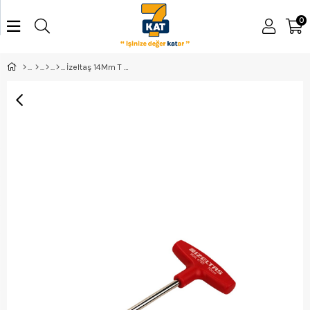
0
İzeltaş 14Mm T Tipi Lokma Uclu Tornavida. - 4765190140