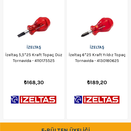
İZELTAŞ
İZELTAŞ
İzeltaş 5,5*25 Kraft Topaç Düz
İzeltaş 6*25 Kraft Yıldız Topaç
Tornavida - 4110175525
Tornavida - 4130180625
₺168,30
₺189,20
E-BÜLTEN ÜYELİĞİ