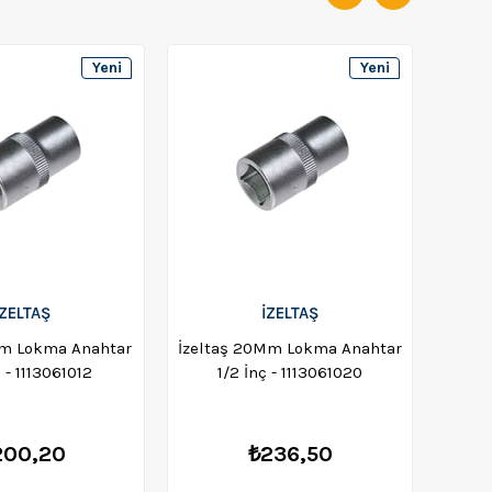
Yeni
Yeni
Ürün
Ürün
İZELTAŞ
İZELTAŞ
Mm Lokma Anahtar
İzeltaş 20Mm Lokma Anahtar
İzelt
ç - 1113061012
1/2 İnç - 1113061020
200,20
₺236,50