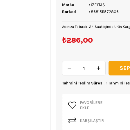
Marka
:
İZELTAŞ
Barkod
:
8681511572806
Adınıza Faturalı -24 Saat içinde Ürün Kar
₺286,00
Tahmini Teslim Süresi
:
1 Tahmini Tes
FAVORILERE
EKLE
KARŞILAŞTIR