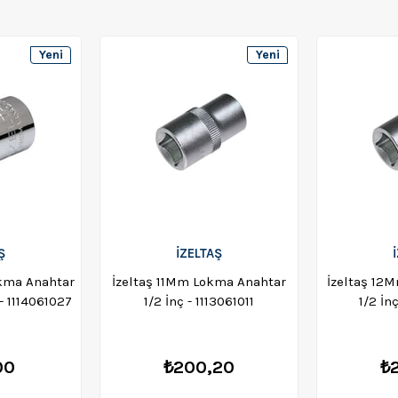
Yeni
Yeni
Ürün
Ürün
Ş
İZELTAŞ
kma Anahtar
İzeltaş 11Mm Lokma Anahtar
İzeltaş 12
 - 1114061027
1/2 İnç - 1113061011
1/2 İn
00
₺200,20
₺