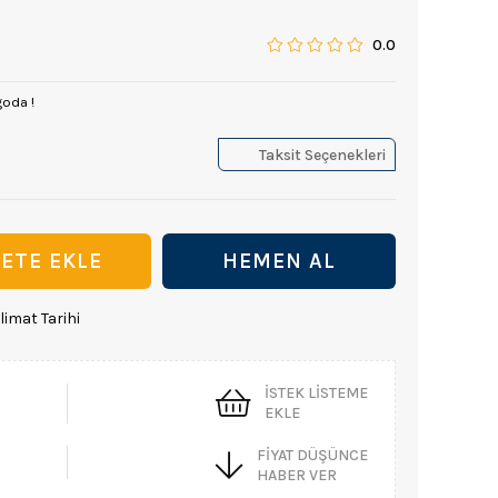
0.0
goda !
Taksit Seçenekleri
limat Tarihi
İSTEK LISTEME
EKLE
FIYAT DÜŞÜNCE
HABER VER