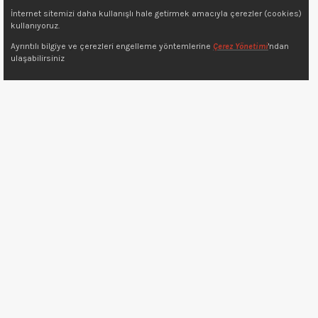
İnternet sitemizi daha kullanışlı hale getirmek amacıyla çerezler (cookies)
kullanıyoruz.
Copyright © 2022 7kat.com.tr
Ayrıntılı bilgiye ve çerezleri engelleme yöntemlerine
Çerez Yönetimi
'ndan
ulaşabilirsiniz