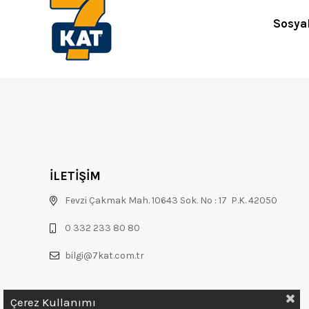
Sosya
İLETİŞİM
Fevzi Çakmak Mah. 10643 Sok. No : 17 P.K. 42050
0 332 233 80 80
bilgi@7kat.com.tr
Çerez Kullanımı