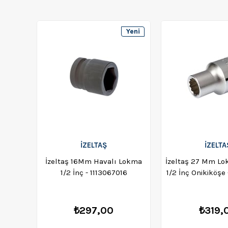
Yeni
Ürün
İZELTAŞ
İZELTA
İzeltaş 16Mm Havalı Lokma
İzeltaş 27 Mm Lo
1/2 İnç - 1113067016
1/2 İnç Onikiköşe
₺297,00
₺319,