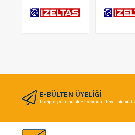
E-BÜLTEN ÜYELİĞİ
Kampanyalarımızdan haberdar olmak için bülten