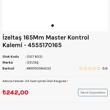
İzeltaş 165Mm Master Kontrol
Kalemi - 4555170165
Stok Kodu
(027 603)
Marka
:
İZELTAŞ
Barkod
:
8691150564232
0.0
Adınıza Faturalı -24 Saat içinde Ürün Kargoda !
₺242,00
Taksit Seçenekleri