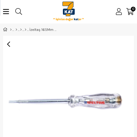
0
İzeltaş 165Mm Master Kontrol Kalemi - 4555170165