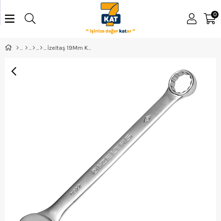
0
İzeltaş 19Mm Kombine Anahtar Kısa Boy - 0320020019