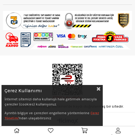
Çerez Kullanımı
İnternet sitemizi daha kullanışlı hale getirmek amacıyla
çerezler (cookies) kullanıyoruz.
Elektronik Ticaret Bilgi Sistemin'de kaydı doğrulanmış bir sitedir.
Ayrıntılı bilgiye ve çerezleri engelleme yöntemlerine
Çerez
Yönetimi
'ndan ulaşabilirsiniz