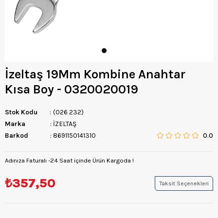
İzeltaş 19Mm Kombine Anahtar
Kısa Boy - 0320020019
Stok Kodu
(026 232)
Marka
:
İZELTAŞ
Barkod
:
8691150141310
0.0
Adınıza Faturalı -24 Saat içinde Ürün Kargoda !
₺357,50
Taksit Seçenekleri