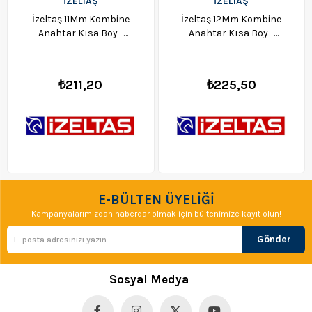
İZELTAŞ
İZELTAŞ
İzeltaş 11Mm Kombine
İzeltaş 12Mm Kombine
Anahtar Kısa Boy -
Anahtar Kısa Boy -
0320020011
0320020012
₺211,20
₺225,50
E-BÜLTEN ÜYELİĞİ
Kampanyalarımızdan haberdar olmak için bültenimize kayıt olun!
Gönder
Sosyal Medya