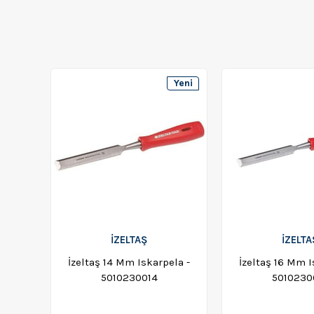
Yeni
Ürün
İZELTAŞ
İZELTA
İzeltaş 14 Mm Iskarpela -
İzeltaş 16 Mm I
5010230014
5010230