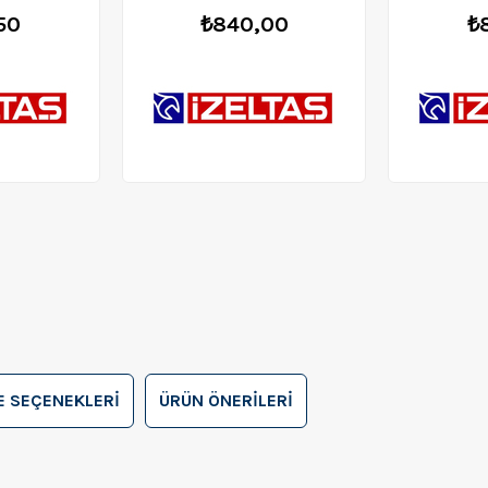
50
₺840,00
₺
 SEÇENEKLERI
ÜRÜN ÖNERILERI