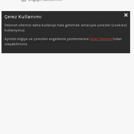
Çerez Kullanımı
İnternet sitemizi daha kullanışlı hale getirmek amacıyla çerezler (cookies)
kullanıyoruz.
Ayrıntılı bilgiye ve çerezleri engelleme yöntemlerine
Çerez Yönetimi
'ndan
Copyright © 2022 7kat.com.tr
ulaşabilirsiniz