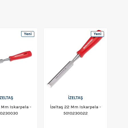
Yeni
Yeni
Ürün
Ürün
İZELTAŞ
İZELTAŞ
0 Mm Iskarpela -
İzeltaş 22 Mm Iskarpela -
10230030
5010230022