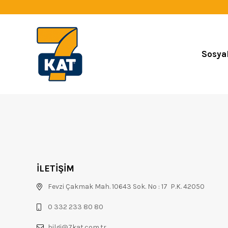
Sosya
İLETİŞİM
Fevzi Çakmak Mah. 10643 Sok. No : 17 P.K. 42050
0 332 233 80 80
bilgi@7kat.com.tr