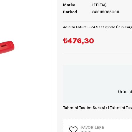
Marka
:
İZELTAŞ
Barkod
:
8691150650911
Adınıza Faturalı -24 Saat içinde Ürün Kar
₺476,30
Ürün s
Tahmini Teslim Süresi
:
1 Tahmini Tes
FAVORILERE