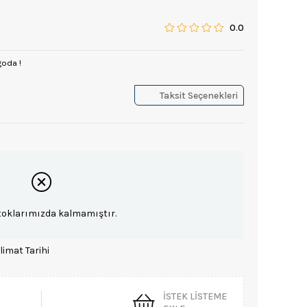
0.0
goda !
Taksit Seçenekleri
toklarımızda kalmamıştır.
limat Tarihi
İSTEK LISTEME