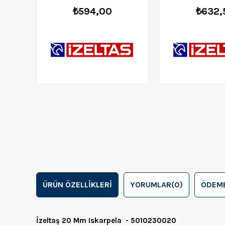
₺594,00
₺632,
ÜRÜN ÖZELLIKLERI
YORUMLAR
(0)
ÖDEME
İzeltaş 20 Mm Iskarpela - 5010230020