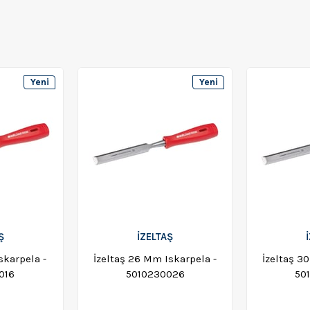
Yeni
Yeni
Ürün
Ürün
Ş
İZELTAŞ
skarpela -
İzeltaş 26 Mm Iskarpela -
İzeltaş 3
016
5010230026
50