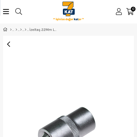
0
İzeltaş 22Mm Lokma Anahtar 1/2 İnç - 1113061022