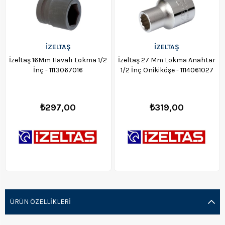
İZELTAŞ
İZELTAŞ
İzeltaş 16Mm Havalı Lokma 1/2
İzeltaş 27 Mm Lokma Anahtar
İnç - 1113067016
1/2 İnç Onikiköşe - 1114061027
₺297,00
₺319,00
ÜRÜN ÖZELLIKLERI