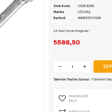
Stok Kodu
(026 828)
Marka
:
İZELTAŞ
Barkod
:
8681511570261
24 Saat İçinde Kargoda !
₺588,50
Tahmini Teslim Süresi
:
1 Tahmini Tes
FAVORILERE
EKLE
KARŞILAŞTIR