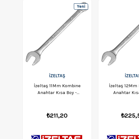
Yeni
Ürün
İZELTAŞ
İZELTA
İzeltaş 11Mm Kombine
İzeltaş 12Mm
Anahtar Kısa Boy -
Anahtar Kıs
0320020011
0320020
₺211,20
₺225,