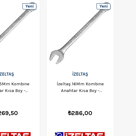
Yeni
Yeni
Ürün
Ürün
İZELTAŞ
İZELTAŞ
 15Mm Kombine
İzeltaş 16Mm Kombine
İz
r Kısa Boy -
Anahtar Kısa Boy -
20020015
0320020016
269,50
₺286,00