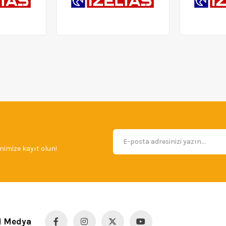
imize kayıt olun!
l Medya