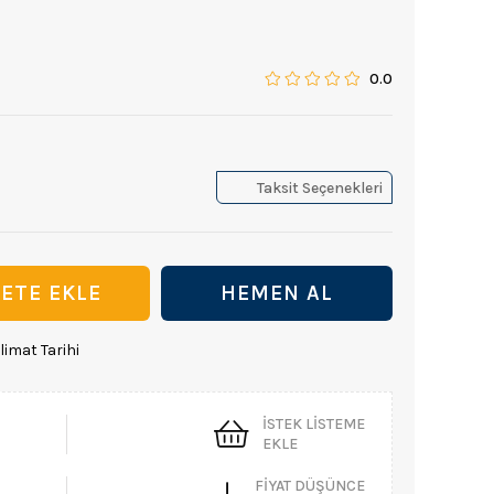
0.0
Taksit Seçenekleri
limat Tarihi
İSTEK LISTEME
EKLE
FIYAT DÜŞÜNCE