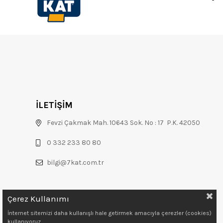
İLETİŞİM
Fevzi Çakmak Mah. 10643 Sok. No : 17 P.K. 42050
0 332 233 80 80
bilgi@7kat.com.tr
Çerez Kullanımı
İnternet sitemizi daha kullanışlı hale getirmek amacıyla çerezler (cookies)
kullanıyoruz.