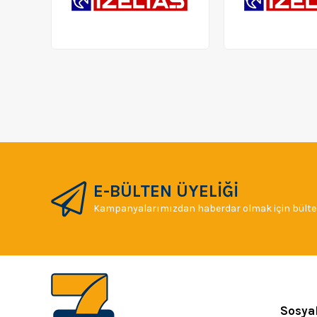
E-BÜLTEN ÜYELİĞİ
Kampanyalarımızdan haberdar olmak için bülten
Sosya