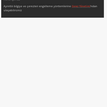
Copyright © 2022 7kat.com.tr
Ayrıntılı bilgiye ve çerezleri engelleme yöntemlerine
Çerez Yönetimi
'ndan
ulaşabilirsiniz